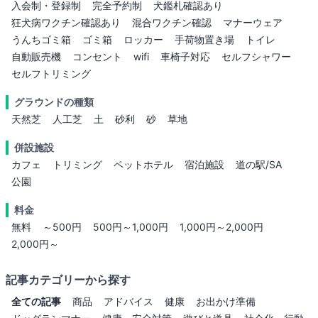
入会制・登録制
完全予約制
犬鑑札確認あり
狂犬病ワクチン確認あり
混合ワクチン確認
マナーウェア
うんちゴミ箱
ゴミ箱
ロッカー
手荷物置き場
トイレ
自動販売機
コンセント
wifi
車椅子対応
セルフシャワー
セルフトリミング
グラウンドの種類
天然芝
人工芝
土
砂利
砂
草地
併設施設
カフェ
トリミング
ペットホテル
宿泊施設
道の駅/SA
公園
料金
無料
～500円
500円～1,000円
1,000円～2,000円
2,000円～
記事カテゴリーから探す
全ての記事
商品
アドバイス
健康
お出かけ準備