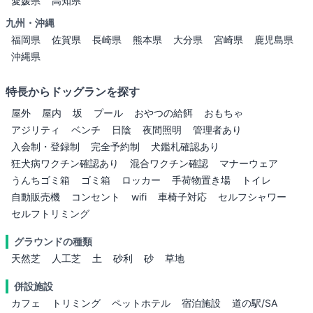
愛媛県
高知県
九州・沖縄
福岡県
佐賀県
長崎県
熊本県
大分県
宮崎県
鹿児島県
沖縄県
特長からドッグランを探す
屋外
屋内
坂
プール
おやつの給餌
おもちゃ
アジリティ
ベンチ
日陰
夜間照明
管理者あり
入会制・登録制
完全予約制
犬鑑札確認あり
狂犬病ワクチン確認あり
混合ワクチン確認
マナーウェア
うんちゴミ箱
ゴミ箱
ロッカー
手荷物置き場
トイレ
自動販売機
コンセント
wifi
車椅子対応
セルフシャワー
セルフトリミング
グラウンドの種類
天然芝
人工芝
土
砂利
砂
草地
併設施設
カフェ
トリミング
ペットホテル
宿泊施設
道の駅/SA