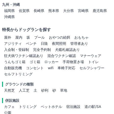
九州・沖縄
福岡県
佐賀県
長崎県
熊本県
大分県
宮崎県
鹿児島県
沖縄県
特長からドッグランを探す
屋外
屋内
坂
プール
おやつの給餌
おもちゃ
アジリティ
ベンチ
日陰
夜間照明
管理者あり
入会制・登録制
完全予約制
犬鑑札確認あり
狂犬病ワクチン確認あり
混合ワクチン確認
マナーウェア
うんちゴミ箱
ゴミ箱
ロッカー
手荷物置き場
トイレ
自動販売機
コンセント
wifi
車椅子対応
セルフシャワー
セルフトリミング
グラウンドの種類
天然芝
人工芝
土
砂利
砂
草地
併設施設
カフェ
トリミング
ペットホテル
宿泊施設
道の駅/SA
公園