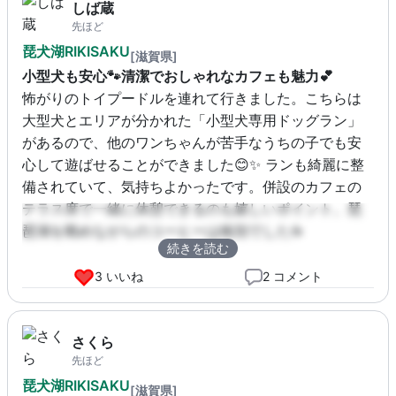
しば蔵
先ほど
琵犬湖RIKISAKU
[滋賀県]
小型犬も安心🐾清潔でおしゃれなカフェも魅力💕
怖がりのトイプードルを連れて行きました。こちらは
大型犬とエリアが分かれた「小型犬専用ドッグラン」
があるので、他のワンちゃんが苦手なうちの子でも安
心して遊ばせることができました😊✨ ランも綺麗に整
備されていて、気持ちよかったです。併設のカフェの
テラス席で一緒に休憩できるのも嬉しいポイント。琵
琶湖を眺めながらのコーヒーは格別でした☕️
続きを読む
3 いいね
2 コメント
さくら
先ほど
琵犬湖RIKISAKU
[滋賀県]