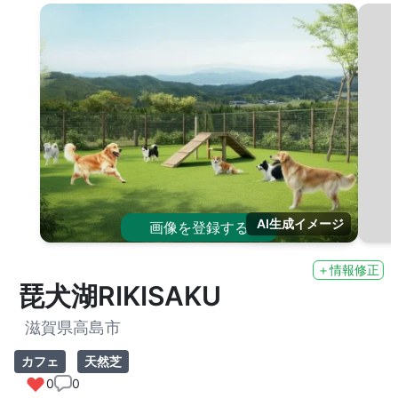
AI生成イメージ
画像を登録する
＋情報修正
琵犬湖RIKISAKU
滋賀県高島市
カフェ
天然芝
0
0