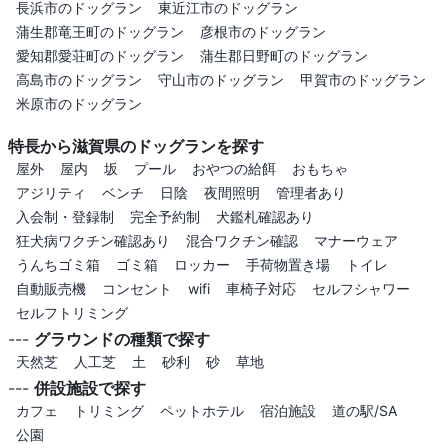
長浜市のドッグラン
東近江市のドッグラン
蒲生郡竜王町のドッグラン
彦根市のドッグラン
愛知郡愛荘町のドッグラン
蒲生郡日野町のドッグラン
高島市のドッグラン
守山市のドッグラン
甲賀市のドッグラン
米原市のドッグラン
特長から滋賀県のドッグランを探す
屋外
屋内
坂
プール
おやつの給餌
おもちゃ
アジリティ
ベンチ
日陰
夜間照明
管理者あり
入会制・登録制
完全予約制
犬鑑札確認あり
狂犬病ワクチン確認あり
混合ワクチン確認
マナーウェア
うんちゴミ箱
ゴミ箱
ロッカー
手荷物置き場
トイレ
自動販売機
コンセント
wifi
車椅子対応
セルフシャワー
セルフトリミング
---
グラウンドの種類で探す
天然芝
人工芝
土
砂利
砂
草地
---
併設施設で探す
カフェ
トリミング
ペットホテル
宿泊施設
道の駅/SA
公園