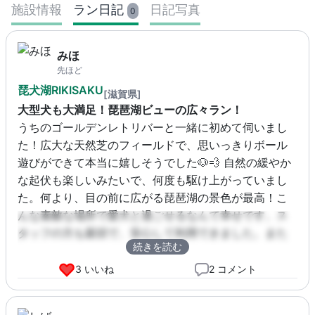
施設情報
ラン日記
日記写真
0
みほ
先ほど
琵犬湖RIKISAKU
[滋賀県]
大型犬も大満足！琵琶湖ビューの広々ラン！
うちのゴールデンレトリバーと一緒に初めて伺いまし
た！広大な天然芝のフィールドで、思いっきりボール
遊びができて本当に嬉しそうでした🐶💨 自然の緩やか
な起伏も楽しいみたいで、何度も駆け上がっていまし
た。何より、目の前に広がる琵琶湖の景色が最高！こ
んな素敵な場所で愛犬と過ごせるなんて幸せです。ス
タッフの方も親切で、安心して利用できました。また
続きを読む
絶対に来ます！
3 いいね
2 コメント