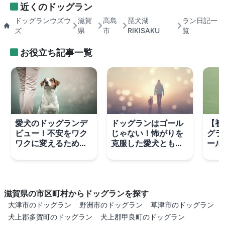
近くのドッグラン
ドッグランウズウ
滋賀
高島
琵犬湖
ラン日記一
ズ
県
市
RIKISAKU
覧
お役立ち記事一覧
愛犬のドッグランデ
ドッグランはゴール
【初
ビュー！不安をワク
じゃない！怖がりを
グラ
ワクに変えるための
克服した愛犬ともっ
ール
3つの準備
と楽しむネクストス
と夏
テップ
完全
滋賀県の市区町村からドッグランを探す
大津市のドッグラン
野洲市のドッグラン
草津市のドッグラン
犬上郡多賀町のドッグラン
犬上郡甲良町のドッグラン