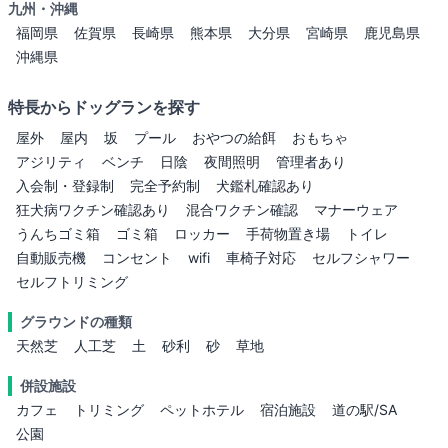
九州・沖縄
福岡県
佐賀県
長崎県
熊本県
大分県
宮崎県
鹿児島県
沖縄県
特長からドッグランを探す
屋外
屋内
坂
プール
おやつの給餌
おもちゃ
アジリティ
ベンチ
日陰
夜間照明
管理者あり
入会制・登録制
完全予約制
犬鑑札確認あり
狂犬病ワクチン確認あり
混合ワクチン確認
マナーウェア
うんちゴミ箱
ゴミ箱
ロッカー
手荷物置き場
トイレ
自動販売機
コンセント
wifi
車椅子対応
セルフシャワー
セルフトリミング
グラウンドの種類
天然芝
人工芝
土
砂利
砂
草地
併設施設
カフェ
トリミング
ペットホテル
宿泊施設
道の駅/SA
公園