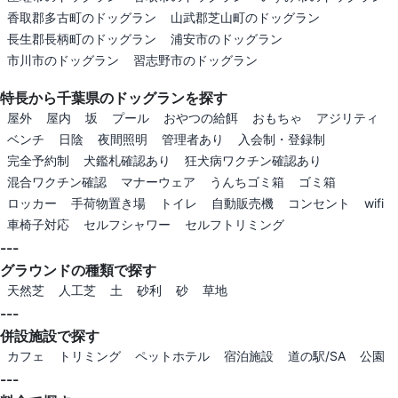
香取郡多古町のドッグラン
山武郡芝山町のドッグラン
長生郡長柄町のドッグラン
浦安市のドッグラン
市川市のドッグラン
習志野市のドッグラン
特長から千葉県のドッグランを探す
屋外
屋内
坂
プール
おやつの給餌
おもちゃ
アジリティ
ベンチ
日陰
夜間照明
管理者あり
入会制・登録制
完全予約制
犬鑑札確認あり
狂犬病ワクチン確認あり
混合ワクチン確認
マナーウェア
うんちゴミ箱
ゴミ箱
ロッカー
手荷物置き場
トイレ
自動販売機
コンセント
wifi
車椅子対応
セルフシャワー
セルフトリミング
---
グラウンドの種類で探す
天然芝
人工芝
土
砂利
砂
草地
---
併設施設で探す
カフェ
トリミング
ペットホテル
宿泊施設
道の駅/SA
公園
---