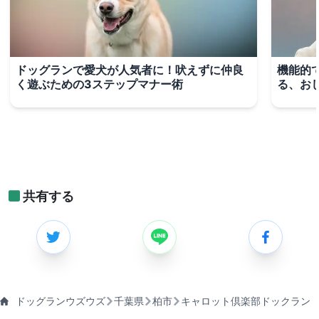
ドッグランで愛犬が人気者に！吠えずに仲良
機能的
く遊ぶための3ステップマナー術
る、お
共有する
ドッグランウズウズ
千葉県
柏市
キャロット倶楽部ドックラン