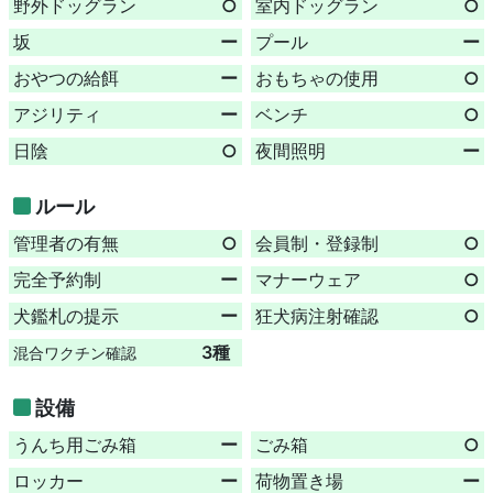
野外ドッグラン
○
室内ドッグラン
○
坂
ー
プール
ー
おやつの給餌
ー
おもちゃの使用
○
アジリティ
ー
ベンチ
○
日陰
○
夜間照明
ー
ルール
管理者の有無
○
会員制・登録制
○
完全予約制
ー
マナーウェア
○
犬鑑札の提示
ー
狂犬病注射確認
○
3種
混合ワクチン確認
設備
うんち用ごみ箱
ー
ごみ箱
○
ロッカー
ー
荷物置き場
ー