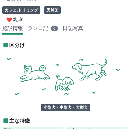
カフェ,トリミング
天然芝
0
0
施設情報
ラン日記
日記写真
0
区分け
小型犬・中型犬・大型犬
主な特徴