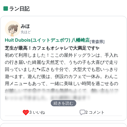
ラン日記
みほ
先ほど
Huit Dubois(ユイットデュボワ) 八幡崎店
[青森県]
芝生が最高！カフェもオシャレで大満足です✨
初めて利用しました！ここの屋外ドッグランは、手入れ
の行き届いた綺麗な天然芝で、うちの子も大喜びで走り
回っていました🐾広さも十分で、大型犬でも思いっきり
遊べます。遊んだ後は、併設のカフェで一休み。わんこ
用メニューもあって、一緒に美味しい時間を過ごせるの
が嬉しいです😊テラス席も気持ちよくて、飼い主もリフ
レッシュできました。また絶対に来ます！
続きを読む
3 いいね
2 コメント