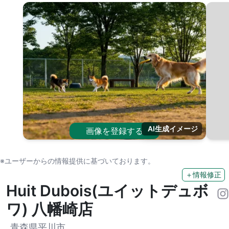
AI生成イメージ
画像を登録する
※ユーザーからの情報提供に基づいております。
＋情報修正
Huit Dubois(ユイットデュボ
ワ) 八幡崎店
青森県平川市