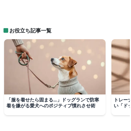
お役立ち記事一覧
「服を着せたら固まる…」ドッグランで防寒
トレー
着を嫌がる愛犬へのポジティブ慣れさせ術
い「ド