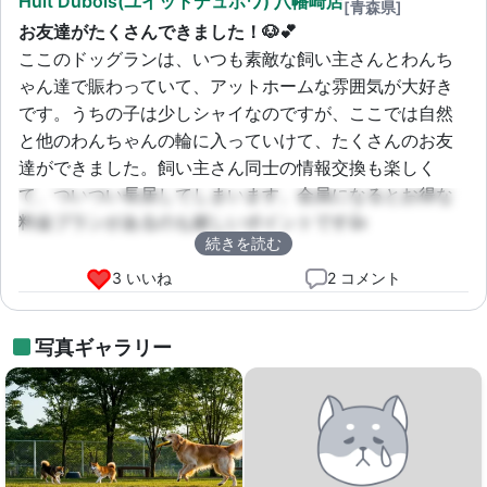
Huit Dubois(ユイットデュボワ) 八幡崎店
[青森県]
お友達がたくさんできました！🐶💕
ここのドッグランは、いつも素敵な飼い主さんとわんち
ゃん達で賑わっていて、アットホームな雰囲気が大好き
です。うちの子は少しシャイなのですが、ここでは自然
と他のわんちゃんの輪に入っていけて、たくさんのお友
達ができました。飼い主さん同士の情報交換も楽しく
て、ついつい長居してしまいます。会員になるとお得な
料金プランがあるのも嬉しいポイントです👍
続きを読む
3 いいね
2 コメント
写真ギャラリー