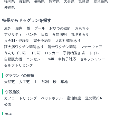
福岡県
佐賀県
長崎県
熊本県
大分県
宮崎県
鹿児島県
沖縄県
特長からドッグランを探す
屋外
屋内
坂
プール
おやつの給餌
おもちゃ
アジリティ
ベンチ
日陰
夜間照明
管理者あり
入会制・登録制
完全予約制
犬鑑札確認あり
狂犬病ワクチン確認あり
混合ワクチン確認
マナーウェア
うんちゴミ箱
ゴミ箱
ロッカー
手荷物置き場
トイレ
自動販売機
コンセント
wifi
車椅子対応
セルフシャワー
セルフトリミング
グラウンドの種類
天然芝
人工芝
土
砂利
砂
草地
併設施設
カフェ
トリミング
ペットホテル
宿泊施設
道の駅/SA
公園
料金