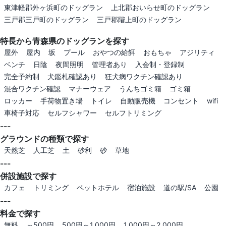
東津軽郡外ヶ浜町のドッグラン
上北郡おいらせ町のドッグラン
三戸郡三戸町のドッグラン
三戸郡階上町のドッグラン
特長から青森県のドッグランを探す
屋外
屋内
坂
プール
おやつの給餌
おもちゃ
アジリティ
ベンチ
日陰
夜間照明
管理者あり
入会制・登録制
完全予約制
犬鑑札確認あり
狂犬病ワクチン確認あり
混合ワクチン確認
マナーウェア
うんちゴミ箱
ゴミ箱
ロッカー
手荷物置き場
トイレ
自動販売機
コンセント
wifi
車椅子対応
セルフシャワー
セルフトリミング
---
グラウンドの種類で探す
天然芝
人工芝
土
砂利
砂
草地
---
併設施設で探す
カフェ
トリミング
ペットホテル
宿泊施設
道の駅/SA
公園
---
料金で探す
無料
～500円
500円～1,000円
1,000円～2,000円