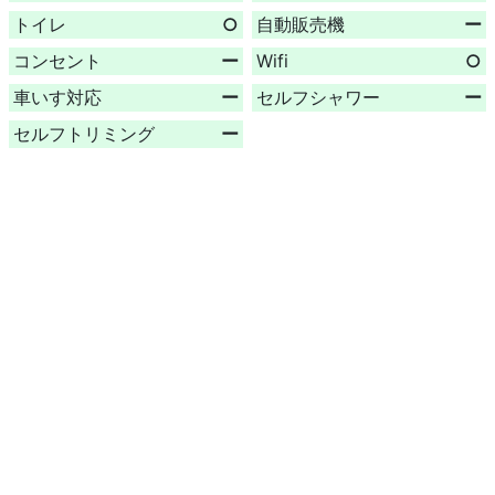
トイレ
○
自動販売機
ー
コンセント
ー
Wifi
○
車いす対応
ー
セルフシャワー
ー
セルフトリミング
ー