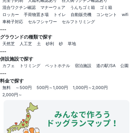
完全予約制
犬鑑札確認あり
狂犬病ワクチン確認あり
混合ワクチン確認
マナーウェア
うんちゴミ箱
ゴミ箱
ロッカー
手荷物置き場
トイレ
自動販売機
コンセント
wifi
車椅子対応
セルフシャワー
セルフトリミング
---
グラウンドの種類で探す
天然芝
人工芝
土
砂利
砂
草地
---
併設施設で探す
カフェ
トリミング
ペットホテル
宿泊施設
道の駅/SA
公園
---
料金で探す
無料
～500円
500円～1,000円
1,000円～2,000円
2,000円～