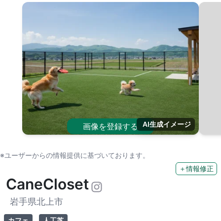
AI生成イメージ
画像を登録する
※ユーザーからの情報提供に基づいております。
＋情報修正
CaneCloset
岩手県北上市
カフェ
人工芝