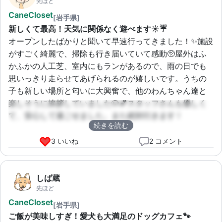
先ほど
CaneCloset
[岩手県]
新しくて最高！天気に関係なく遊べます☀️☔
オープンしたばかりと聞いて早速行ってきました！✨施設
がすごく綺麗で、掃除も行き届いていて感動🥺屋外はふ
かふかの人工芝、室内にもランがあるので、雨の日でも
思いっきり走らせてあげられるのが嬉しいです。うちの
子も新しい場所と匂いに大興奮で、他のわんちゃん達と
楽しそうに挨拶していました🐶💕スタッフさんも優しく
て、安心して過ごせました。また絶対行きます！
続きを読む
3 いいね
2 コメント
しば蔵
先ほど
CaneCloset
[岩手県]
ご飯が美味しすぎ！愛犬も大満足のドッグカフェ🐾