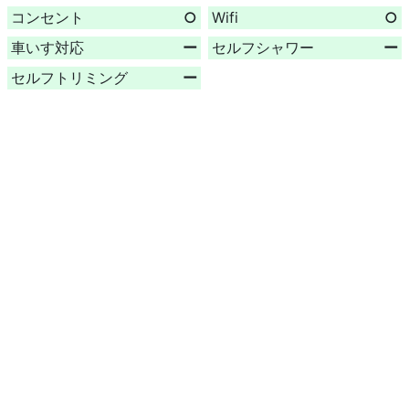
コンセント
○
Wifi
○
車いす対応
ー
セルフシャワー
ー
セルフトリミング
ー