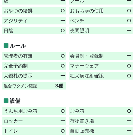
坂
ー
プール
ー
おやつの給餌
○
おもちゃの使用
○
アジリティ
ー
ベンチ
○
日陰
○
夜間照明
ー
ルール
管理者の有無
○
会員制・登録制
ー
完全予約制
○
マナーウェア
○
犬鑑札の提示
ー
狂犬病注射確認
○
3種
混合ワクチン確認
設備
うんち用ごみ箱
○
ごみ箱
○
ロッカー
ー
荷物置き場
ー
トイレ
○
自動販売機
ー