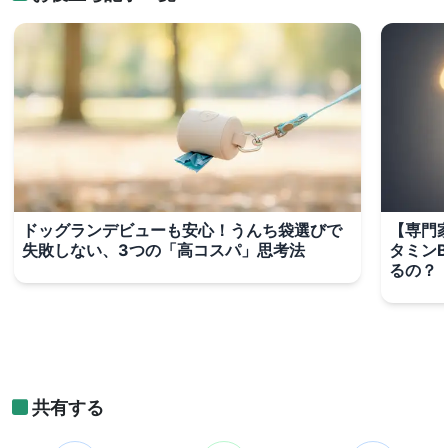
ドッグランデビューも安心！うんち袋選びで
【専門家
失敗しない、3つの「高コスパ」思考法
タミン
るの？
共有する