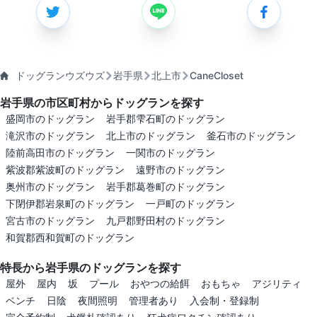
ドッグランウズウズ
岩手県
北上市
CaneCloset
岩手県の市区町村からドッグランを探す
盛岡市のドッグラン
岩手郡雫石町のドッグラン
滝沢市のドッグラン
北上市のドッグラン
釜石市のドッグラン
陸前高田市のドッグラン
一関市のドッグラン
紫波郡紫波町のドッグラン
遠野市のドッグラン
奥州市のドッグラン
岩手郡葛巻町のドッグラン
下閉伊郡岩泉町のドッグラン
一戸町のドッグラン
宮古市のドッグラン
九戸郡野田村のドッグラン
和賀郡西和賀町のドッグラン
特長から岩手県のドッグランを探す
屋外
屋内
坂
プール
おやつの給餌
おもちゃ
アジリティ
ベンチ
日陰
夜間照明
管理者あり
入会制・登録制