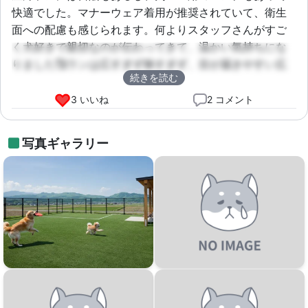
快適でした。マナーウェア着用が推奨されていて、衛生
面への配慮も感じられます。何よりスタッフさんがすご
く犬好きで親切なのが伝わってきて、温かい気持ちにな
りました🥰ランは広すぎず狭すぎず、目が届きやすい広
続きを読む
さなのも良かったです。リピート確定です！
3 いいね
2 コメント
写真ギャラリー