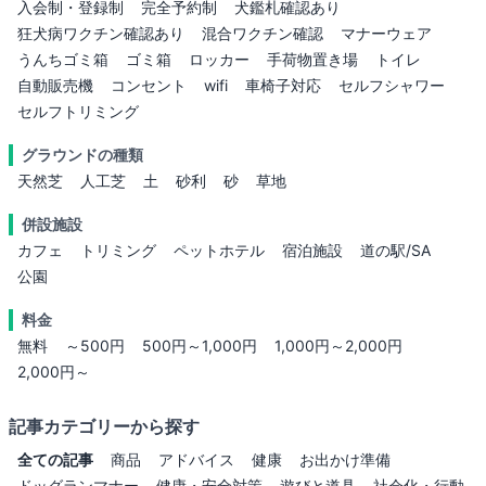
入会制・登録制
完全予約制
犬鑑札確認あり
狂犬病ワクチン確認あり
混合ワクチン確認
マナーウェア
うんちゴミ箱
ゴミ箱
ロッカー
手荷物置き場
トイレ
自動販売機
コンセント
wifi
車椅子対応
セルフシャワー
セルフトリミング
グラウンドの種類
天然芝
人工芝
土
砂利
砂
草地
併設施設
カフェ
トリミング
ペットホテル
宿泊施設
道の駅/SA
公園
料金
無料
～500円
500円～1,000円
1,000円～2,000円
2,000円～
記事カテゴリーから探す
全ての記事
商品
アドバイス
健康
お出かけ準備
ドッグランマナー
健康・安全対策
遊びと道具
社会化・行動