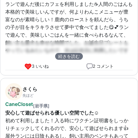
ランで遊んだ後にカフェを利用しました☕️人間のごはんも
本格的で美味しいんですが、何よりわんこメニューが豊
富なのが素晴らしい！鹿肉のローストを頼んだら、うち
の子が目をキラキラさせて夢中で食べてました😋💕ラン
で遊んで、美味しいごはんを一緒に食べられるなんて、
飼い主も愛犬も幸せな時間でした。お誕生日プレートも
やっているみたいなので、次は記念日に利用したいです
続きを読む
🎉
3 いいね
2 コメント
さくら
先ほど
CaneCloset
[岩手県]
安心して遊ばせられる優しい空間でした☺️
初めて利用しました！入る時にワクチン証明書をしっか
りチェックしてくれるので、安心して遊ばせられます👍
屋外ランには日陰もあるし、飼い主用のベンチもあって