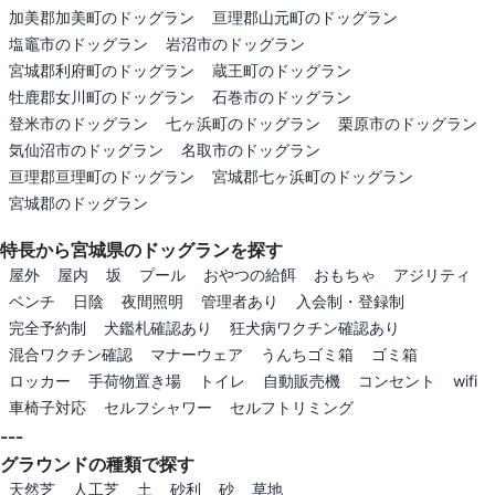
加美郡加美町のドッグラン
亘理郡山元町のドッグラン
塩竈市のドッグラン
岩沼市のドッグラン
宮城郡利府町のドッグラン
蔵王町のドッグラン
牡鹿郡女川町のドッグラン
石巻市のドッグラン
登米市のドッグラン
七ヶ浜町のドッグラン
栗原市のドッグラン
気仙沼市のドッグラン
名取市のドッグラン
亘理郡亘理町のドッグラン
宮城郡七ヶ浜町のドッグラン
宮城郡のドッグラン
特長から宮城県のドッグランを探す
屋外
屋内
坂
プール
おやつの給餌
おもちゃ
アジリティ
ベンチ
日陰
夜間照明
管理者あり
入会制・登録制
完全予約制
犬鑑札確認あり
狂犬病ワクチン確認あり
混合ワクチン確認
マナーウェア
うんちゴミ箱
ゴミ箱
ロッカー
手荷物置き場
トイレ
自動販売機
コンセント
wifi
車椅子対応
セルフシャワー
セルフトリミング
---
グラウンドの種類で探す
天然芝
人工芝
土
砂利
砂
草地