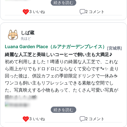
続きを読む
3 いいね
2 コメント
しば蔵
先ほど
Luana Garden Place（ルアナガーデンプレイス）
[宮城県]
綺麗な人工芝と美味しいコーヒーで飼い主も大満足♪
初めて利用しました！噂通りの綺麗な人工芝で、これな
ら雨上がりでもドロドロにならなくて安心です🐾✨ 走り
回った後は、併設カフェの季節限定ドリンクで一休み☕️ 
ワンコも飼い主もリフレッシュできる素敵な空間でし
た。写真映えする小物もあって、たくさん可愛い写真が
撮れましたよ📸
続きを読む
3 いいね
2 コメント