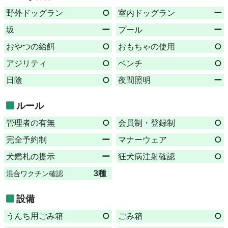
野外ドッグラン
○
室内ドッグラン
ー
坂
ー
プール
ー
おやつの給餌
○
おもちゃの使用
○
アジリティ
○
ベンチ
○
日陰
○
夜間照明
ー
ルール
管理者の有無
○
会員制・登録制
○
完全予約制
ー
マナーウェア
○
犬鑑札の提示
ー
狂犬病注射確認
○
3種
混合ワクチン確認
設備
うんち用ごみ箱
○
ごみ箱
○