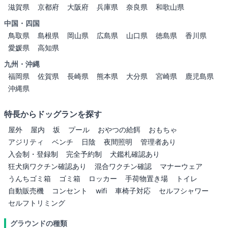
滋賀県
京都府
大阪府
兵庫県
奈良県
和歌山県
中国・四国
鳥取県
島根県
岡山県
広島県
山口県
徳島県
香川県
愛媛県
高知県
九州・沖縄
福岡県
佐賀県
長崎県
熊本県
大分県
宮崎県
鹿児島県
沖縄県
特長からドッグランを探す
屋外
屋内
坂
プール
おやつの給餌
おもちゃ
アジリティ
ベンチ
日陰
夜間照明
管理者あり
入会制・登録制
完全予約制
犬鑑札確認あり
狂犬病ワクチン確認あり
混合ワクチン確認
マナーウェア
うんちゴミ箱
ゴミ箱
ロッカー
手荷物置き場
トイレ
自動販売機
コンセント
wifi
車椅子対応
セルフシャワー
セルフトリミング
グラウンドの種類