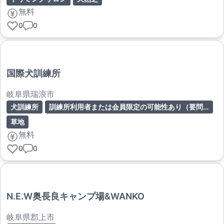
無料
0
0
国際犬訓練所
岐阜県瑞浪市
犬訓練所
訓練所利用者または会員限定の可能性あり（要問合せ）
草地
無料
0
0
N.E.W奥長良キャンプ場&WANKO
岐阜県郡上市