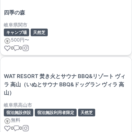
四季の森
岐阜県関市
キャンプ場
天然芝
500円〜
0
0
WAT RESORT 焚き火とサウナ BBQ&リゾート ヴィ
ラ 高山（いぬとサウナ BBQ&ドッグラン ヴィラ 高
山）
岐阜県高山市
宿泊施設併設
宿泊施設利用者限定
天然芝
無料
0
0