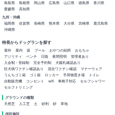
鳥取県
島根県
岡山県
広島県
山口県
徳島県
香川県
愛媛県
高知県
九州・沖縄
福岡県
佐賀県
長崎県
熊本県
大分県
宮崎県
鹿児島県
沖縄県
特長からドッグランを探す
屋外
屋内
坂
プール
おやつの給餌
おもちゃ
アジリティ
ベンチ
日陰
夜間照明
管理者あり
入会制・登録制
完全予約制
犬鑑札確認あり
狂犬病ワクチン確認あり
混合ワクチン確認
マナーウェア
うんちゴミ箱
ゴミ箱
ロッカー
手荷物置き場
トイレ
自動販売機
コンセント
wifi
車椅子対応
セルフシャワー
セルフトリミング
グラウンドの種類
天然芝
人工芝
土
砂利
砂
草地
併設施設