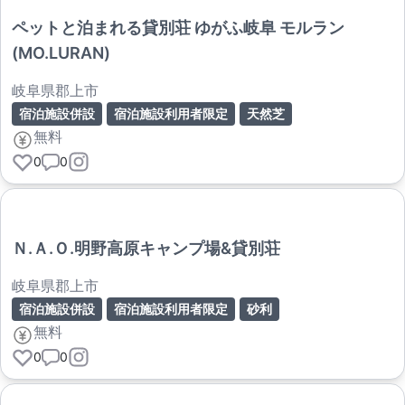
ペットと泊まれる貸別荘 ゆがふ岐阜 モルラン
(MO.LURAN)
岐阜県郡上市
宿泊施設併設
宿泊施設利用者限定
天然芝
無料
0
0
Ｎ.Ａ.Ｏ.明野高原キャンプ場&貸別荘
岐阜県郡上市
宿泊施設併設
宿泊施設利用者限定
砂利
無料
0
0