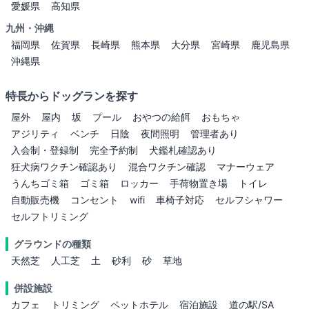
愛媛県
高知県
九州・沖縄
福岡県
佐賀県
長崎県
熊本県
大分県
宮崎県
鹿児島県
沖縄県
特長からドッグランを探す
屋外
屋内
坂
プール
おやつの給餌
おもちゃ
アジリティ
ベンチ
日陰
夜間照明
管理者あり
入会制・登録制
完全予約制
犬鑑札確認あり
狂犬病ワクチン確認あり
混合ワクチン確認
マナーウェア
うんちゴミ箱
ゴミ箱
ロッカー
手荷物置き場
トイレ
自動販売機
コンセント
wifi
車椅子対応
セルフシャワー
セルフトリミング
グラウンドの種類
天然芝
人工芝
土
砂利
砂
草地
併設施設
カフェ
トリミング
ペットホテル
宿泊施設
道の駅/SA