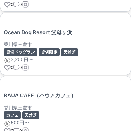
0
0
Ocean Dog Resort 父母ヶ浜
香川県三豊市
貸切ドッグラン
貸切限定
天然芝
2,200円〜
0
0
BAUA CAFE（バウアカフェ）
香川県三豊市
カフェ
天然芝
500円〜
0
0