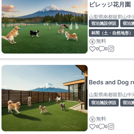
ビレッジ花月園
山梨県南都留郡山中
宿泊施設併設
宿泊
林間（土・自然地形）
無料
0
0
Beds and Dog r
山梨県南都留郡山中
宿泊施設併設
宿泊
無料
0
0