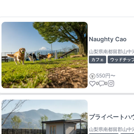
Naughty Cao
山梨県南都留郡山中
カフェ
ウッドチッ
550円〜
0
0
プライベートハ
山梨県南都留郡山中