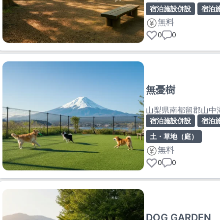
宿泊施設併設
宿泊
無料
0
0
無憂樹
山梨県南都留郡山中
宿泊施設併設
宿泊
土・草地（庭）
無料
0
0
DOG GARDEN