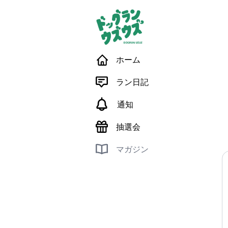
ホーム
ラン日記
通知
抽選会
マガジン