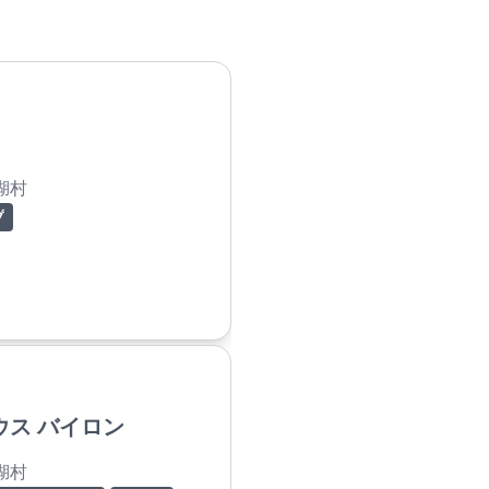
湖村
プ
ウス バイロン
湖村