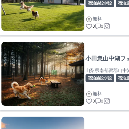
宿泊施設併設
宿泊
無料
0
0
小田急山中湖フ
山梨県南都留郡山中
宿泊施設併設
宿泊
無料
0
0