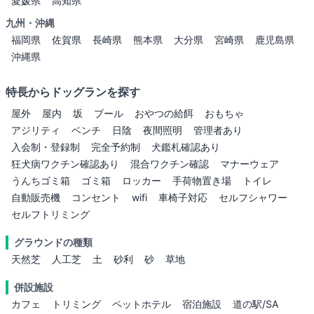
愛媛県
高知県
九州・沖縄
福岡県
佐賀県
長崎県
熊本県
大分県
宮崎県
鹿児島県
沖縄県
特長からドッグランを探す
屋外
屋内
坂
プール
おやつの給餌
おもちゃ
アジリティ
ベンチ
日陰
夜間照明
管理者あり
入会制・登録制
完全予約制
犬鑑札確認あり
狂犬病ワクチン確認あり
混合ワクチン確認
マナーウェア
うんちゴミ箱
ゴミ箱
ロッカー
手荷物置き場
トイレ
自動販売機
コンセント
wifi
車椅子対応
セルフシャワー
セルフトリミング
グラウンドの種類
天然芝
人工芝
土
砂利
砂
草地
併設施設
カフェ
トリミング
ペットホテル
宿泊施設
道の駅/SA