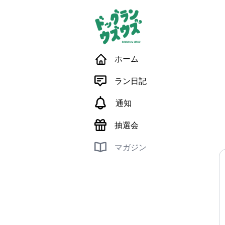
ホーム
ラン日記
通知
抽選会
マガジン