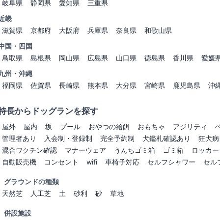
岐阜県
静岡県
愛知県
三重県
近畿
滋賀県
京都府
大阪府
兵庫県
奈良県
和歌山県
中国・四国
鳥取県
島根県
岡山県
広島県
山口県
徳島県
香川県
愛媛
九州・沖縄
福岡県
佐賀県
長崎県
熊本県
大分県
宮崎県
鹿児島県
沖
特長からドッグランを探す
屋外
屋内
坂
プール
おやつの給餌
おもちゃ
アジリティ
管理者あり
入会制・登録制
完全予約制
犬鑑札確認あり
狂犬病
混合ワクチン確認
マナーウェア
うんちゴミ箱
ゴミ箱
ロッカー
自動販売機
コンセント
wifi
車椅子対応
セルフシャワー
セル
グラウンドの種類
天然芝
人工芝
土
砂利
砂
草地
併設施設