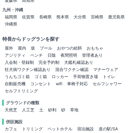
愛媛県
高知県
九州・沖縄
福岡県
佐賀県
長崎県
熊本県
大分県
宮崎県
鹿児島県
沖縄県
特長からドッグランを探す
屋外
屋内
坂
プール
おやつの給餌
おもちゃ
アジリティ
ベンチ
日陰
夜間照明
管理者あり
入会制・登録制
完全予約制
犬鑑札確認あり
狂犬病ワクチン確認あり
混合ワクチン確認
マナーウェア
うんちゴミ箱
ゴミ箱
ロッカー
手荷物置き場
トイレ
自動販売機
コンセント
wifi
車椅子対応
セルフシャワー
セルフトリミング
グラウンドの種類
天然芝
人工芝
土
砂利
砂
草地
併設施設
カフェ
トリミング
ペットホテル
宿泊施設
道の駅/SA