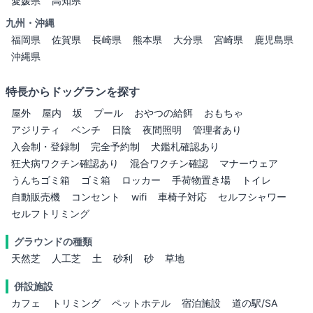
愛媛県
高知県
九州・沖縄
福岡県
佐賀県
長崎県
熊本県
大分県
宮崎県
鹿児島県
沖縄県
特長からドッグランを探す
屋外
屋内
坂
プール
おやつの給餌
おもちゃ
アジリティ
ベンチ
日陰
夜間照明
管理者あり
入会制・登録制
完全予約制
犬鑑札確認あり
狂犬病ワクチン確認あり
混合ワクチン確認
マナーウェア
うんちゴミ箱
ゴミ箱
ロッカー
手荷物置き場
トイレ
自動販売機
コンセント
wifi
車椅子対応
セルフシャワー
セルフトリミング
グラウンドの種類
天然芝
人工芝
土
砂利
砂
草地
併設施設
カフェ
トリミング
ペットホテル
宿泊施設
道の駅/SA