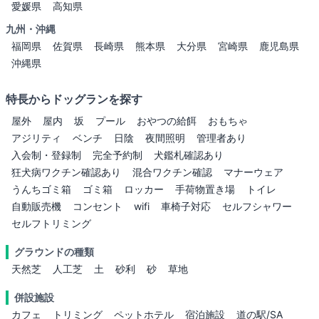
愛媛県
高知県
九州・沖縄
福岡県
佐賀県
長崎県
熊本県
大分県
宮崎県
鹿児島県
沖縄県
特長からドッグランを探す
屋外
屋内
坂
プール
おやつの給餌
おもちゃ
アジリティ
ベンチ
日陰
夜間照明
管理者あり
入会制・登録制
完全予約制
犬鑑札確認あり
狂犬病ワクチン確認あり
混合ワクチン確認
マナーウェア
うんちゴミ箱
ゴミ箱
ロッカー
手荷物置き場
トイレ
自動販売機
コンセント
wifi
車椅子対応
セルフシャワー
セルフトリミング
グラウンドの種類
天然芝
人工芝
土
砂利
砂
草地
併設施設
カフェ
トリミング
ペットホテル
宿泊施設
道の駅/SA