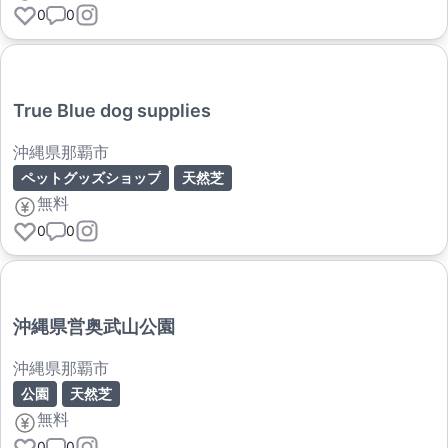
0
0
True Blue dog supplies
沖縄県那覇市
ペットグッズショップ
天然芝
無料
0
0
沖縄県営奥武山公園
沖縄県那覇市
公園
天然芝
無料
0
0