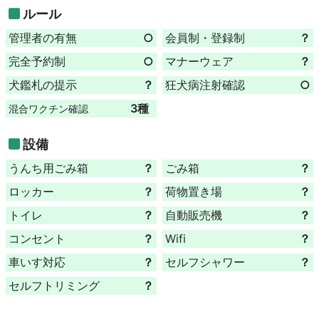
ルール
管理者の有無
○
会員制・登録制
？
完全予約制
○
マナーウェア
？
犬鑑札の提示
？
狂犬病注射確認
○
3種
混合ワクチン確認
設備
うんち用ごみ箱
？
ごみ箱
？
ロッカー
？
荷物置き場
？
トイレ
？
自動販売機
？
コンセント
？
Wifi
？
車いす対応
？
セルフシャワー
？
セルフトリミング
？