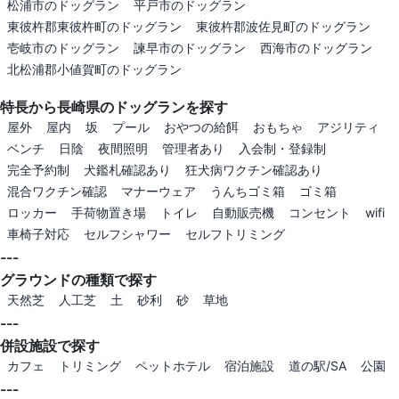
松浦市のドッグラン
平戸市のドッグラン
東彼杵郡東彼杵町のドッグラン
東彼杵郡波佐見町のドッグラン
壱岐市のドッグラン
諫早市のドッグラン
西海市のドッグラン
北松浦郡小値賀町のドッグラン
特長から長崎県のドッグランを探す
屋外
屋内
坂
プール
おやつの給餌
おもちゃ
アジリティ
ベンチ
日陰
夜間照明
管理者あり
入会制・登録制
完全予約制
犬鑑札確認あり
狂犬病ワクチン確認あり
混合ワクチン確認
マナーウェア
うんちゴミ箱
ゴミ箱
ロッカー
手荷物置き場
トイレ
自動販売機
コンセント
wifi
車椅子対応
セルフシャワー
セルフトリミング
---
グラウンドの種類で探す
天然芝
人工芝
土
砂利
砂
草地
---
併設施設で探す
カフェ
トリミング
ペットホテル
宿泊施設
道の駅/SA
公園
---