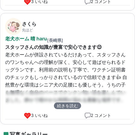
3 いいね
2 コメント
さくら
先ほど
老犬ホーム 晴 haru
[長崎県]
スタッフさんの知識が豊富で安心できます😌
老犬ホームが併設されているだけあって、スタッフさん
のワンちゃんへの理解が深く、安心して遊ばせられるド
ッグランです。利用前の説明も丁寧で、ワクチン証明書
のチェックもしっかりされているので信頼できます👍 自
然豊かな環境はシニア犬の足腰にも優しそう。うちの子
も無理なく自分のペースでクンクン匂い活を楽しんでい
ました。静かで穏やかな時間が流れる素敵な場所です。
続きを読む
3 いいね
2 コメント
写真ギャラリー