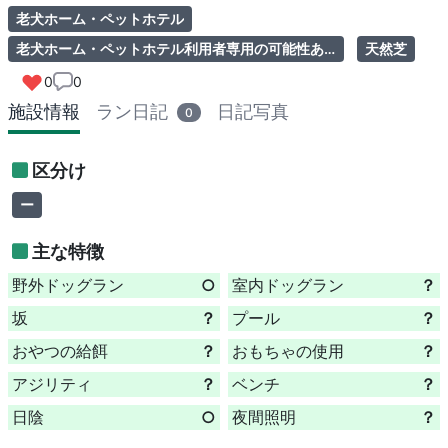
老犬ホーム・ペットホテル
老犬ホーム・ペットホテル利用者専用の可能性あり（一般のドッグラン利用可否は要問い合わせ）
天然芝
0
0
施設情報
ラン日記
日記写真
0
区分け
ー
主な特徴
野外ドッグラン
○
室内ドッグラン
？
坂
？
プール
？
おやつの給餌
？
おもちゃの使用
？
アジリティ
？
ベンチ
？
日陰
○
夜間照明
？