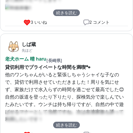
続きを読む
3 いいね
2 コメント
しば蔵
先ほど
老犬ホーム 晴 haru
[長崎県]
貸切利用でプライベートな時間を満喫🐾
他のワンちゃんがいると緊張しちゃうシャイな子なの
で、貸切で利用させていただきました！周りを気にせ
ず、家族だけで水入らずの時間を過ごせて最高でした😊 
自然の坂道を登ったり下りたり、探検気分で楽しんでい
たみたいです。ウンチは持ち帰りですが、自然の中で遊
ばせるマナーとして当然ですね。次は友達家族も誘って
利用したいです！
続きを読む