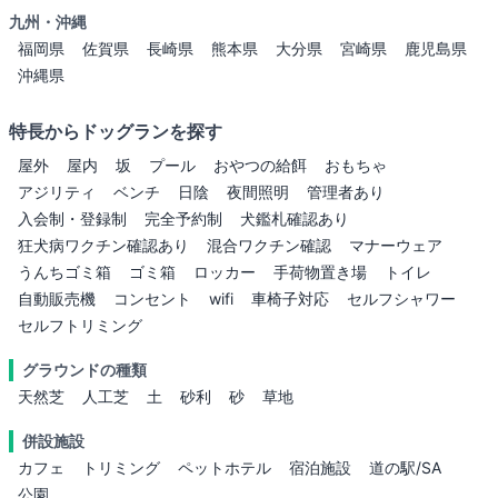
九州・沖縄
福岡県
佐賀県
長崎県
熊本県
大分県
宮崎県
鹿児島県
沖縄県
特長からドッグランを探す
屋外
屋内
坂
プール
おやつの給餌
おもちゃ
アジリティ
ベンチ
日陰
夜間照明
管理者あり
入会制・登録制
完全予約制
犬鑑札確認あり
狂犬病ワクチン確認あり
混合ワクチン確認
マナーウェア
うんちゴミ箱
ゴミ箱
ロッカー
手荷物置き場
トイレ
自動販売機
コンセント
wifi
車椅子対応
セルフシャワー
セルフトリミング
グラウンドの種類
天然芝
人工芝
土
砂利
砂
草地
併設施設
カフェ
トリミング
ペットホテル
宿泊施設
道の駅/SA
公園