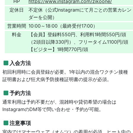
HP
https://www.instagram.com/zikoone/
定休日
不定休（公式Instagramにて月ごとの営業カレン
ダーを公開）
営業時間
10:00～18:00（最終受付17:00）
料金
【会員】登録料550円、利用料1時間550円/頭
（2頭目以降330円）、フリータイム1100円/頭
【ビジター】1時間770円/頭
入会方法
初回利用時に会員登録が必要。1年以内の混合ワクチン接種
証明書および狂犬病予防接種証明書の提示が必須。
予約方法
通常利用は予約不要だが、混雑時や貸切希望の場合は
InstagramのDM等で問い合わせ・予約が可能。
注意事項
室内ではマナーウェア（オムツ）の着用が必須。ヒート中の