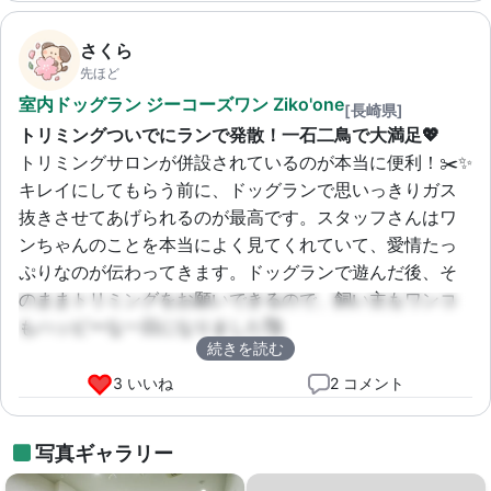
さくら
先ほど
室内ドッグラン ジーコーズワン Ziko'one
[長崎県]
トリミングついでにランで発散！一石二鳥で大満足💖
トリミングサロンが併設されているのが本当に便利！✂️✨ 
キレイにしてもらう前に、ドッグランで思いっきりガス
抜きさせてあげられるのが最高です。スタッフさんはワ
ンちゃんのことを本当によく見てくれていて、愛情たっ
ぷりなのが伝わってきます。ドッグランで遊んだ後、そ
のままトリミングをお願いできるので、飼い主もワンコ
もハッピーな一日になりました🥰
続きを読む
3 いいね
2 コメント
写真ギャラリー