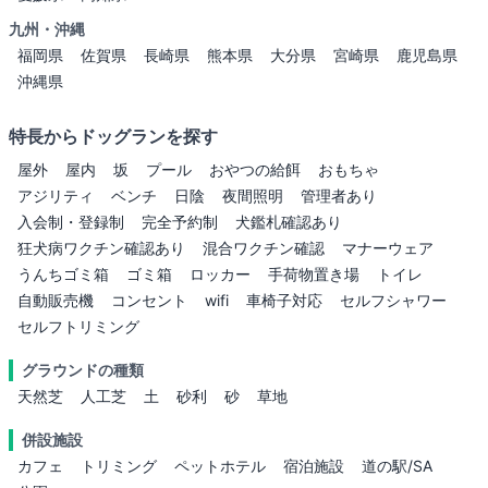
九州・沖縄
福岡県
佐賀県
長崎県
熊本県
大分県
宮崎県
鹿児島県
沖縄県
特長からドッグランを探す
屋外
屋内
坂
プール
おやつの給餌
おもちゃ
アジリティ
ベンチ
日陰
夜間照明
管理者あり
入会制・登録制
完全予約制
犬鑑札確認あり
狂犬病ワクチン確認あり
混合ワクチン確認
マナーウェア
うんちゴミ箱
ゴミ箱
ロッカー
手荷物置き場
トイレ
自動販売機
コンセント
wifi
車椅子対応
セルフシャワー
セルフトリミング
グラウンドの種類
天然芝
人工芝
土
砂利
砂
草地
併設施設
カフェ
トリミング
ペットホテル
宿泊施設
道の駅/SA