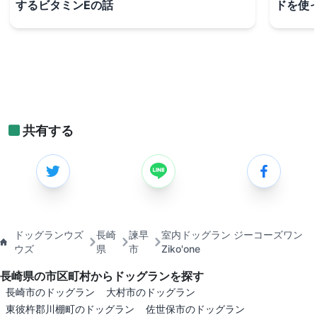
するビタミンEの話
ドを使
共有する
ドッグランウズ
長崎
諫早
室内ドッグラン ジーコーズワン
ウズ
県
市
Ziko'one
長崎県の市区町村からドッグランを探す
長崎市のドッグラン
大村市のドッグラン
東彼杵郡川棚町のドッグラン
佐世保市のドッグラン