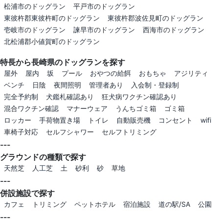
松浦市のドッグラン
平戸市のドッグラン
東彼杵郡東彼杵町のドッグラン
東彼杵郡波佐見町のドッグラン
壱岐市のドッグラン
諫早市のドッグラン
西海市のドッグラン
北松浦郡小値賀町のドッグラン
特長から長崎県のドッグランを探す
屋外
屋内
坂
プール
おやつの給餌
おもちゃ
アジリティ
ベンチ
日陰
夜間照明
管理者あり
入会制・登録制
完全予約制
犬鑑札確認あり
狂犬病ワクチン確認あり
混合ワクチン確認
マナーウェア
うんちゴミ箱
ゴミ箱
ロッカー
手荷物置き場
トイレ
自動販売機
コンセント
wifi
車椅子対応
セルフシャワー
セルフトリミング
---
グラウンドの種類で探す
天然芝
人工芝
土
砂利
砂
草地
---
併設施設で探す
カフェ
トリミング
ペットホテル
宿泊施設
道の駅/SA
公園
---