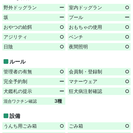
野外ドッグラン
ー
室内ドッグラン
○
坂
ー
プール
ー
おやつの給餌
○
おもちゃの使用
○
アジリティ
○
ベンチ
○
日陰
○
夜間照明
○
ルール
管理者の有無
○
会員制・登録制
○
完全予約制
ー
マナーウェア
○
犬鑑札の提示
ー
狂犬病注射確認
○
3種
混合ワクチン確認
設備
うんち用ごみ箱
○
ごみ箱
○