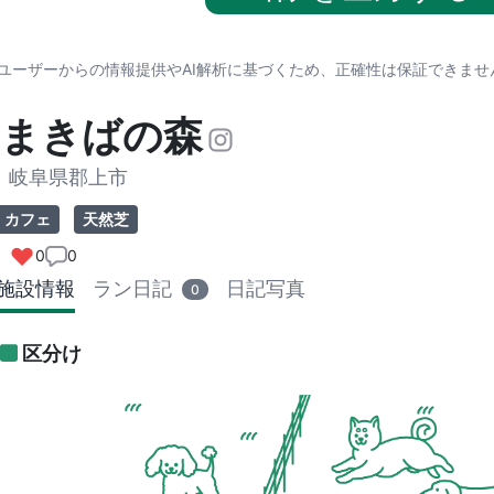
※ユーザーからの情報提供やAI解析に基づくため、正確性は保証できま
まきばの森
岐阜県郡上市
カフェ
天然芝
0
0
施設情報
ラン日記
日記写真
0
区分け