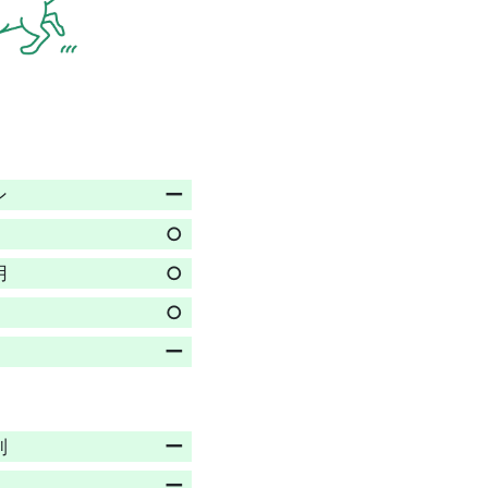
ン
ー
○
用
○
○
ー
制
ー
ー