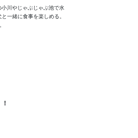
の小川やじゃぶじゃぶ池で水
犬と一緒に食事を楽しめる。
。
！！