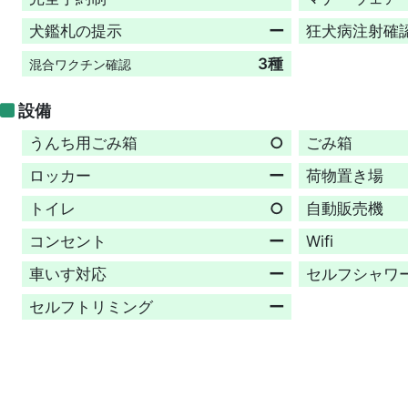
犬鑑札の提示
ー
狂犬病注射確
3種
混合ワクチン確認
設備
うんち用ごみ箱
○
ごみ箱
ロッカー
ー
荷物置き場
トイレ
○
自動販売機
コンセント
ー
Wifi
車いす対応
ー
セルフシャワ
セルフトリミング
ー