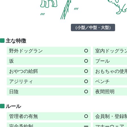
（小型／中型・大型）
主な特徴
野外ドッグラン
○
室内ドッグラ
坂
○
プール
おやつの給餌
○
おもちゃの使
アジリティ
○
ベンチ
日陰
○
夜間照明
ルール
管理者の有無
○
会員制・登録
完全予約制
ー
マナーウェア