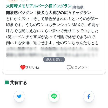
大海崎メモリアルパーク横ドッグラン
[島根県]
開放感バツグン！愛犬も大喜びの広々ドッグラン
とにかく広い！そして景色がきれい！というのが第一
印象です。うちのワンコもテンションMAXで、名前を
呼んでも聞こえないくらい夢中で走り回っていました
(笑)💨 ベンチや東屋があって日陰で休憩できるので、
飼い主も快適に過ごせます。他のワンちゃんたちとも
上手に挨拶できて、社会勉強にもなりました。こんな
素敵な場所が無料だなんて、松江市さんありがとう！
続きを読む
って感じです🙏💕
3 いいね
2 コメント
共有する