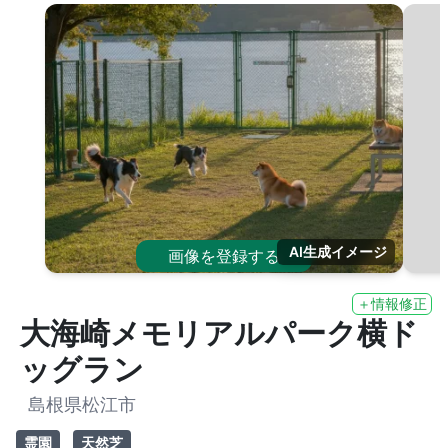
AI生成イメージ
画像を登録する
＋情報修正
大海崎メモリアルパーク横ド
ッグラン
島根県松江市
霊園
天然芝