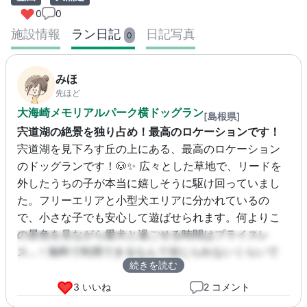
0
0
施設情報
ラン日記
日記写真
0
みほ
先ほど
大海崎メモリアルパーク横ドッグラン
[島根県]
宍道湖の絶景を独り占め！最高のロケーションです！
宍道湖を見下ろす丘の上にある、最高のロケーション
のドッグランです！🐶✨ 広々とした草地で、リードを
外したうちの子が本当に嬉しそうに駆け回っていまし
た。フリーエリアと小型犬エリアに分かれているの
で、小さな子でも安心して遊ばせられます。何よりこ
の景色を見ながら愛犬と過ごせる時間はプライスレ
ス…！無料で利用できるなんて信じられないくらいで
続きを読む
す。ドライブがてらまた絶対に来ます🚗💨
3 いいね
2 コメント