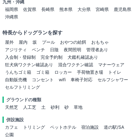
九州・沖縄
福岡県
佐賀県
長崎県
熊本県
大分県
宮崎県
鹿児島県
沖縄県
特長からドッグランを探す
屋外
屋内
坂
プール
おやつの給餌
おもちゃ
アジリティ
ベンチ
日陰
夜間照明
管理者あり
入会制・登録制
完全予約制
犬鑑札確認あり
狂犬病ワクチン確認あり
混合ワクチン確認
マナーウェア
うんちゴミ箱
ゴミ箱
ロッカー
手荷物置き場
トイレ
自動販売機
コンセント
wifi
車椅子対応
セルフシャワー
セルフトリミング
グラウンドの種類
天然芝
人工芝
土
砂利
砂
草地
併設施設
カフェ
トリミング
ペットホテル
宿泊施設
道の駅/SA
公園