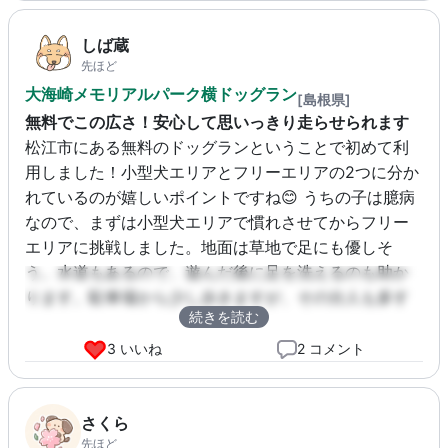
しば蔵
先ほど
大海崎メモリアルパーク横ドッグラン
[島根県]
無料でこの広さ！安心して思いっきり走らせられます
松江市にある無料のドッグランということで初めて利
用しました！小型犬エリアとフリーエリアの2つに分か
れているのが嬉しいポイントですね😊 うちの子は臆病
なので、まずは小型犬エリアで慣れさせてからフリー
エリアに挑戦しました。地面は草地で足にも優しそ
う。水道もあるので、遊んだ後に足を洗えるのも助か
ります。駐車場から少し歩きますが、その分人も多す
続きを読む
ぎず、のびのびと過ごせました🍀
3 いいね
2 コメント
さくら
先ほど