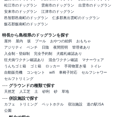
松江市のドッグラン
雲南市のドッグラン
出雲市のドッグラン
安来市のドッグラン
江津市のドッグラン
邑智郡邑南町のドッグラン
仁多郡奥出雲町のドッグラン
飯石郡飯南町のドッグラン
特長から島根県のドッグランを探す
屋外
屋内
坂
プール
おやつの給餌
おもちゃ
アジリティ
ベンチ
日陰
夜間照明
管理者あり
入会制・登録制
完全予約制
犬鑑札確認あり
狂犬病ワクチン確認あり
混合ワクチン確認
マナーウェア
うんちゴミ箱
ゴミ箱
ロッカー
手荷物置き場
トイレ
自動販売機
コンセント
wifi
車椅子対応
セルフシャワー
セルフトリミング
---
グラウンドの種類で探す
天然芝
人工芝
土
砂利
砂
草地
---
併設施設で探す
カフェ
トリミング
ペットホテル
宿泊施設
道の駅/SA
公園