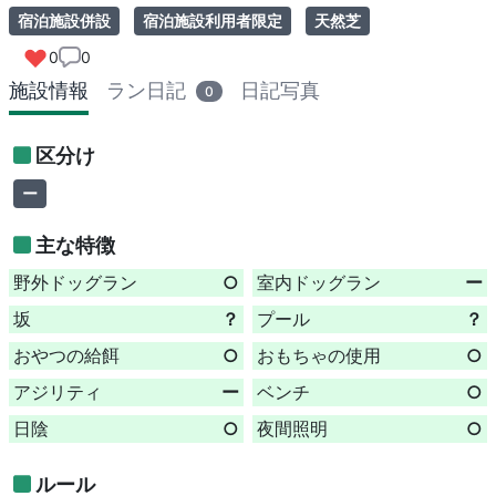
宿泊施設併設
宿泊施設利用者限定
天然芝
0
0
施設情報
ラン日記
日記写真
0
区分け
ー
主な特徴
野外ドッグラン
○
室内ドッグラン
ー
坂
？
プール
？
おやつの給餌
○
おもちゃの使用
○
アジリティ
ー
ベンチ
○
日陰
○
夜間照明
○
ルール