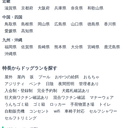
近畿
滋賀県
京都府
大阪府
兵庫県
奈良県
和歌山県
中国・四国
鳥取県
島根県
岡山県
広島県
山口県
徳島県
香川県
愛媛県
高知県
九州・沖縄
福岡県
佐賀県
長崎県
熊本県
大分県
宮崎県
鹿児島県
沖縄県
特長からドッグランを探す
屋外
屋内
坂
プール
おやつの給餌
おもちゃ
アジリティ
ベンチ
日陰
夜間照明
管理者あり
入会制・登録制
完全予約制
犬鑑札確認あり
狂犬病ワクチン確認あり
混合ワクチン確認
マナーウェア
うんちゴミ箱
ゴミ箱
ロッカー
手荷物置き場
トイレ
自動販売機
コンセント
wifi
車椅子対応
セルフシャワー
セルフトリミング