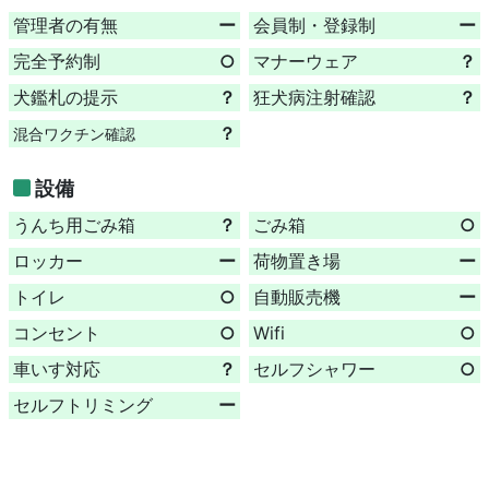
管理者の有無
ー
会員制・登録制
ー
完全予約制
○
マナーウェア
？
犬鑑札の提示
？
狂犬病注射確認
？
？
混合ワクチン確認
設備
うんち用ごみ箱
？
ごみ箱
○
ロッカー
ー
荷物置き場
ー
トイレ
○
自動販売機
ー
コンセント
○
Wifi
○
車いす対応
？
セルフシャワー
○
セルフトリミング
ー