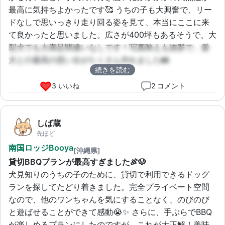
最高に気持ちよかったです🥰 うちの子も大興奮で、リー
ドなしで思いっきり走り回る姿を見て、本当にここに来
て良かったと思いました。広さが400坪もあるそうで、大
型犬でも大満足間違いなしです！写真映えも抜群で、愛
犬との最高の思い出がたくさん作れました📸
続きを読む
3 いいね
2 コメント
しば蔵
先ほど
南国ロッジBooya
[沖縄県]
貸切BBQプランが最高すぎました🍖🐶
犬見知りのうちの子のために、貸切で利用できるドッグ
ランを探してたどり着きました。完全プライベート空間
なので、他のワンちゃんを気にすることなく、のびのび
と遊ばせることができて感動😭✨ さらに、手ぶらでBBQ
が楽しめるプランにしたのですが、これが大正解！美味