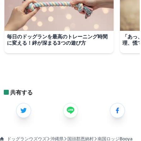
毎日のドッグランを最高のトレーニング時間
「あっ
に変える！絆が深まる3つの遊び方
理、慌
共有する
ドッグランウズウズ
沖縄県
国頭郡恩納村
南国ロッジBooya