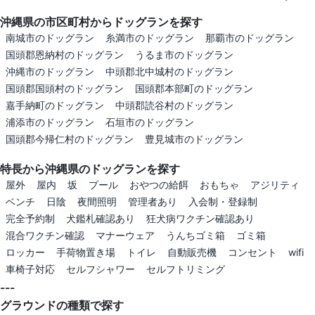
沖縄県の市区町村からドッグランを探す
南城市のドッグラン
糸満市のドッグラン
那覇市のドッグラン
国頭郡恩納村のドッグラン
うるま市のドッグラン
沖縄市のドッグラン
中頭郡北中城村のドッグラン
国頭郡国頭村のドッグラン
国頭郡本部町のドッグラン
嘉手納町のドッグラン
中頭郡読谷村のドッグラン
浦添市のドッグラン
石垣市のドッグラン
国頭郡今帰仁村のドッグラン
豊見城市のドッグラン
特長から沖縄県のドッグランを探す
屋外
屋内
坂
プール
おやつの給餌
おもちゃ
アジリティ
ベンチ
日陰
夜間照明
管理者あり
入会制・登録制
完全予約制
犬鑑札確認あり
狂犬病ワクチン確認あり
混合ワクチン確認
マナーウェア
うんちゴミ箱
ゴミ箱
ロッカー
手荷物置き場
トイレ
自動販売機
コンセント
wifi
車椅子対応
セルフシャワー
セルフトリミング
---
グラウンドの種類で探す