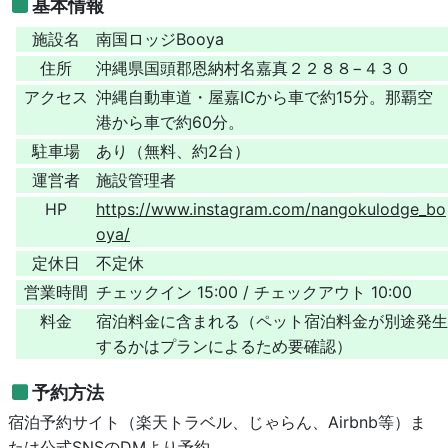
基本情報
施設名
南国ロッジBooya
住所
沖縄県国頭郡恩納村名嘉真２２８８−４３０
アクセス
沖縄自動車道・屋嘉ICから車で約15分。那覇空
港から車で約60分。
駐車場
あり（無料、約2台）
運営者
施設管理者
HP
https://www.instagram.com/nangokulodge_bo
oya/
定休日
不定休
営業時間
チェックイン 15:00 / チェックアウト 10:00
料金
宿泊料金に含まれる（ペット宿泊料金が別途発生
するかはプランによるため要確認）
予約方法
宿泊予約サイト（楽天トラベル、じゃらん、Airbnb等）ま
たは公式SNSのDMより予約。