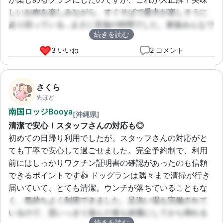
しいお肉を楽しみながら、すぐそばで愛犬が楽しそうに
走り回っている…まさに至福の時間でした。家族みんなで
続きを読む
楽しめる最高の休日になりました！
3 いいね
2 コメント
さくら
先ほど
南国ロッジBooya
[沖縄県]
清潔で安心！スタッフさんの対応も◎
初めての日帰り利用でしたが、スタッフさんの対応がと
ても丁寧で安心して過ごせました。完全予約制で、利用
前にはしっかりワクチン証明書の確認があったのも信頼
できるポイントです👍 ドッグランは隅々まで清掃が行き
届いていて、とても清潔。ウンチが落ちていることもな
く、気持ちよく利用できました。足洗い場も完備されて
いるので、思いっきり遊んだ後も綺麗にしてから帰れる
続きを読む