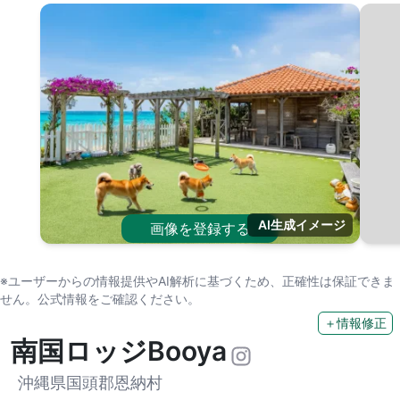
AI生成イメージ
画像を登録する
※ユーザーからの情報提供やAI解析に基づくため、正確性は保証できま
せん。公式情報をご確認ください。
＋情報修正
南国ロッジBooya
沖縄県国頭郡恩納村