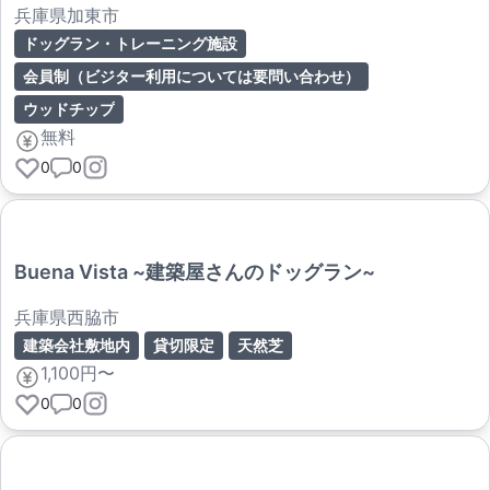
兵庫県加東市
ドッグラン・トレーニング施設
会員制（ビジター利用については要問い合わせ）
ウッドチップ
無料
0
0
Buena Vista ~建築屋さんのドッグラン~
兵庫県西脇市
建築会社敷地内
貸切限定
天然芝
1,100円〜
0
0