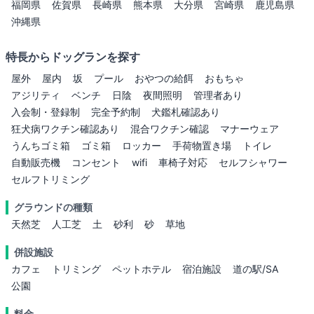
福岡県
佐賀県
長崎県
熊本県
大分県
宮崎県
鹿児島県
沖縄県
特長からドッグランを探す
屋外
屋内
坂
プール
おやつの給餌
おもちゃ
アジリティ
ベンチ
日陰
夜間照明
管理者あり
入会制・登録制
完全予約制
犬鑑札確認あり
狂犬病ワクチン確認あり
混合ワクチン確認
マナーウェア
うんちゴミ箱
ゴミ箱
ロッカー
手荷物置き場
トイレ
自動販売機
コンセント
wifi
車椅子対応
セルフシャワー
セルフトリミング
グラウンドの種類
天然芝
人工芝
土
砂利
砂
草地
併設施設
カフェ
トリミング
ペットホテル
宿泊施設
道の駅/SA
公園
料金