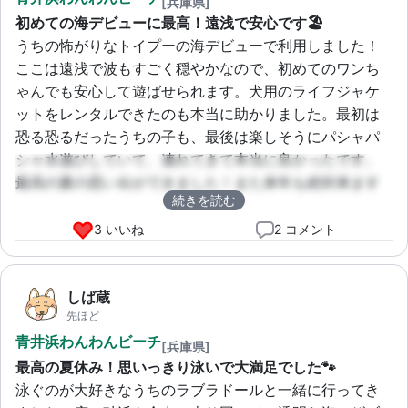
[兵庫県]
初めての海デビューに最高！遠浅で安心です🏖️
うちの怖がりなトイプーの海デビューで利用しました！
ここは遠浅で波もすごく穏やかなので、初めてのワンち
ゃんでも安心して遊ばせられます。犬用のライフジャケ
ットをレンタルできたのも本当に助かりました。最初は
恐る恐るだったうちの子も、最後は楽しそうにパシャパ
シャ水遊びしていて、連れてきて本当に良かったです。
最高の夏の思い出ができました！また来年も絶対来ます
続きを読む
💕
3 いいね
2 コメント
しば蔵
先ほど
青井浜わんわんビーチ
[兵庫県]
最高の夏休み！思いっきり泳いで大満足でした🐾
泳ぐのが大好きなうちのラブラドールと一緒に行ってき