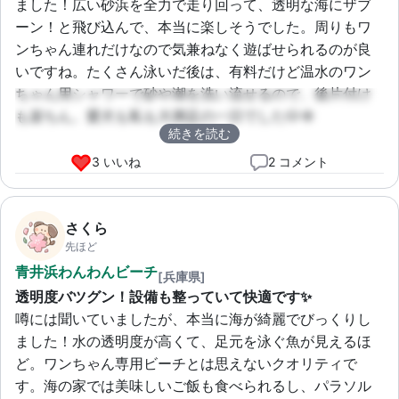
ました！広い砂浜を全力で走り回って、透明な海にザブ
ーン！と飛び込んで、本当に楽しそうでした。周りもワ
ンちゃん連れだけなので気兼ねなく遊ばせられるのが良
いですね。たくさん泳いだ後は、有料だけど温水のワン
ちゃん用シャワーで砂や潮を洗い流せるので、後片付け
も楽ちん。愛犬も私も大満足の一日でした🐶☀️
続きを読む
3 いいね
2 コメント
さくら
先ほど
青井浜わんわんビーチ
[兵庫県]
透明度バツグン！設備も整っていて快適です✨
噂には聞いていましたが、本当に海が綺麗でびっくりし
ました！水の透明度が高くて、足元を泳ぐ魚が見えるほ
ど。ワンちゃん専用ビーチとは思えないクオリティで
す。海の家では美味しいご飯も食べられるし、パラソル