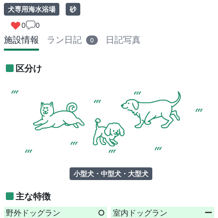
犬専用海水浴場
砂
0
0
施設情報
ラン日記
日記写真
0
区分け
小型犬・中型犬・大型犬
主な特徴
野外ドッグラン
○
室内ドッグラン
ー