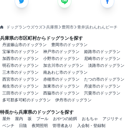
ドッグランウズウズ
兵庫県
豊岡市
青井浜わんわんビーチ
兵庫県の市区町村からドッグランを探す
丹波篠山市のドッグラン
豊岡市のドッグラン
宝塚市のドッグラン
神戸市のドッグラン
姫路市のドッグラン
加西市のドッグラン
小野市のドッグラン
尼崎市のドッグラン
明石市のドッグラン
加古川市のドッグラン
淡路市のドッグラン
三木市のドッグラン
南あわじ市のドッグラン
西宮市のドッグラン
赤穂市のドッグラン
たつの市のドッグラン
相生市のドッグラン
加東市のドッグラン
丹波市のドッグラン
三田市のドッグラン
西脇市のドッグラン
宍粟市のドッグラン
多可郡多可町のドッグラン
伊丹市のドッグラン
特長から兵庫県のドッグランを探す
屋外
屋内
坂
プール
おやつの給餌
おもちゃ
アジリティ
ベンチ
日陰
夜間照明
管理者あり
入会制・登録制