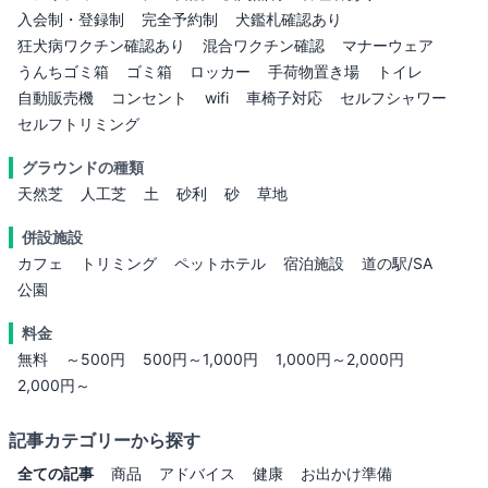
入会制・登録制
完全予約制
犬鑑札確認あり
狂犬病ワクチン確認あり
混合ワクチン確認
マナーウェア
うんちゴミ箱
ゴミ箱
ロッカー
手荷物置き場
トイレ
自動販売機
コンセント
wifi
車椅子対応
セルフシャワー
セルフトリミング
グラウンドの種類
天然芝
人工芝
土
砂利
砂
草地
併設施設
カフェ
トリミング
ペットホテル
宿泊施設
道の駅/SA
公園
料金
無料
～500円
500円～1,000円
1,000円～2,000円
2,000円～
記事カテゴリーから探す
全ての記事
商品
アドバイス
健康
お出かけ準備