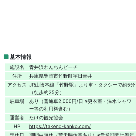
基本情報
施設名
青井浜わんわんビーチ
住所
兵庫県豊岡市竹野町宇日青井
アクセス
JR山陰本線「竹野駅」より車・タクシーで約5分
（徒歩約25分）
駐車場
あり（普通車2,000円/日 ※更衣室・温水シャワ
ー等の利用料含む）
運営者
たけの観光協会
HP
https://takeno-kanko.com/
定休日
期間中無休（荒天時休業あり）※営業期間は例年