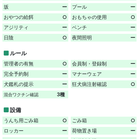
坂
ー
プール
ー
おやつの給餌
○
おもちゃの使用
○
アジリティ
ー
ベンチ
ー
日陰
○
夜間照明
ー
ルール
管理者の有無
○
会員制・登録制
ー
完全予約制
ー
マナーウェア
ー
犬鑑札の提示
ー
狂犬病注射確認
○
3種
混合ワクチン確認
設備
うんち用ごみ箱
○
ごみ箱
○
ロッカー
ー
荷物置き場
ー