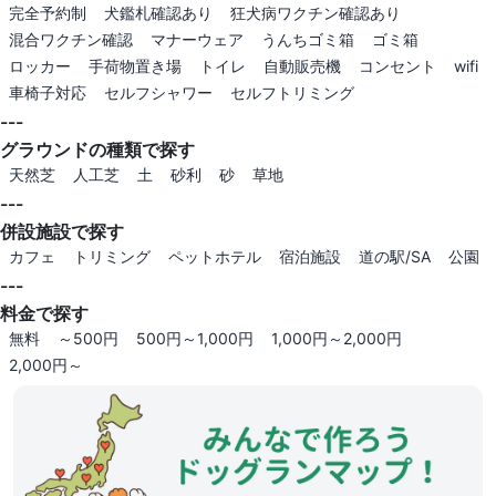
完全予約制
犬鑑札確認あり
狂犬病ワクチン確認あり
混合ワクチン確認
マナーウェア
うんちゴミ箱
ゴミ箱
ロッカー
手荷物置き場
トイレ
自動販売機
コンセント
wifi
車椅子対応
セルフシャワー
セルフトリミング
---
グラウンドの種類で探す
天然芝
人工芝
土
砂利
砂
草地
---
併設施設で探す
カフェ
トリミング
ペットホテル
宿泊施設
道の駅/SA
公園
---
料金で探す
無料
～500円
500円～1,000円
1,000円～2,000円
2,000円～