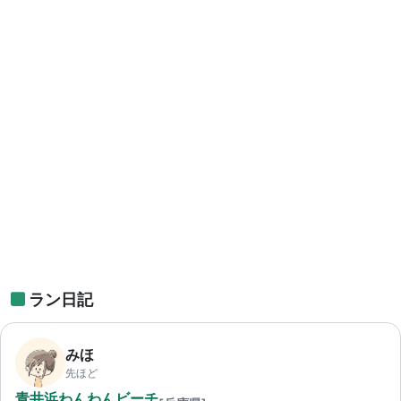
ラン日記
みほ
先ほど
青井浜わんわんビーチ