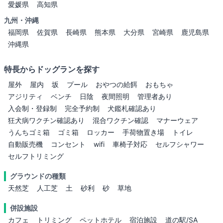
愛媛県
高知県
九州・沖縄
福岡県
佐賀県
長崎県
熊本県
大分県
宮崎県
鹿児島県
沖縄県
特長からドッグランを探す
屋外
屋内
坂
プール
おやつの給餌
おもちゃ
アジリティ
ベンチ
日陰
夜間照明
管理者あり
入会制・登録制
完全予約制
犬鑑札確認あり
狂犬病ワクチン確認あり
混合ワクチン確認
マナーウェア
うんちゴミ箱
ゴミ箱
ロッカー
手荷物置き場
トイレ
自動販売機
コンセント
wifi
車椅子対応
セルフシャワー
セルフトリミング
グラウンドの種類
天然芝
人工芝
土
砂利
砂
草地
併設施設
カフェ
トリミング
ペットホテル
宿泊施設
道の駅/SA