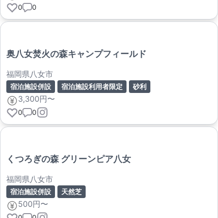
0
0
奥八女焚火の森キャンプフィールド
福岡県八女市
宿泊施設併設
宿泊施設利用者限定
砂利
3,300円〜
0
0
くつろぎの森 グリーンピア八女
福岡県八女市
宿泊施設併設
天然芝
500円〜
0
0