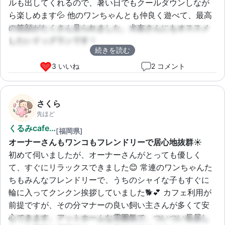
ルも出してくれるので、暑い日でもクールダウンしなが
ら楽しめます💦 他のワンちゃんとも仲良く遊べて、最高
の笑顔がたくさん見られました。犬友さんにもオススメ
したいドッグランです！
続きを読む
3 いいね
2 コメント
さくら
先ほど
くるみcafe…
[福岡県]
オーナーさんもワンコもフレンドリーで居心地抜群☀️
初めて伺いましたが、オーナーさんがとっても優しく
て、すぐにリラックスできました😊 常連のワンちゃんた
ちもみんなフレンドリーで、うちのシャイな子もすぐに
輪に入ってクンクン挨拶していました🐕💕 カフェ利用が
前提ですが、その分マナーの良い飼い主さんが多くて安
心できます。アットホームな雰囲気で、ついつい長居し