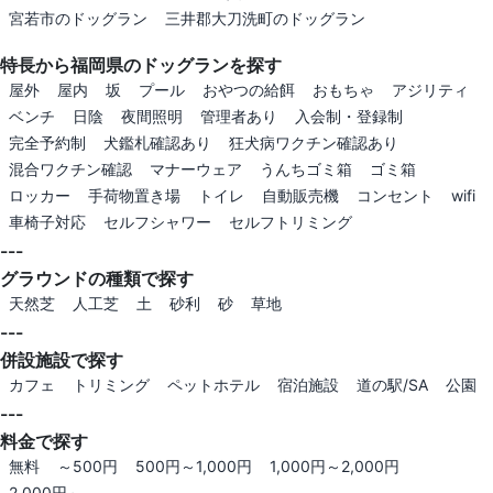
宮若市のドッグラン
三井郡大刀洗町のドッグラン
特長から福岡県のドッグランを探す
屋外
屋内
坂
プール
おやつの給餌
おもちゃ
アジリティ
ベンチ
日陰
夜間照明
管理者あり
入会制・登録制
完全予約制
犬鑑札確認あり
狂犬病ワクチン確認あり
混合ワクチン確認
マナーウェア
うんちゴミ箱
ゴミ箱
ロッカー
手荷物置き場
トイレ
自動販売機
コンセント
wifi
車椅子対応
セルフシャワー
セルフトリミング
---
グラウンドの種類で探す
天然芝
人工芝
土
砂利
砂
草地
---
併設施設で探す
カフェ
トリミング
ペットホテル
宿泊施設
道の駅/SA
公園
---
料金で探す
無料
～500円
500円～1,000円
1,000円～2,000円
2,000円～