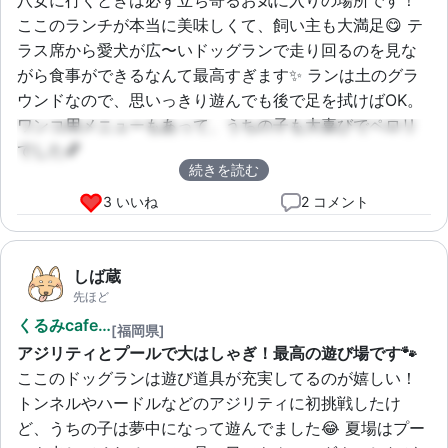
ここのランチが本当に美味しくて、飼い主も大満足😋 テ
ラス席から愛犬が広〜いドッグランで走り回るのを見な
がら食事ができるなんて最高すぎます✨ ランは土のグラ
ウンドなので、思いっきり遊んでも後で足を拭けばOK。
ワンコ用メニューもあって、うちの子も大喜びでペロリ
でした💕
続きを読む
3 いいね
2 コメント
しば蔵
先ほど
くるみcafe…
[福岡県]
アジリティとプールで大はしゃぎ！最高の遊び場です🐾
ここのドッグランは遊び道具が充実してるのが嬉しい！
トンネルやハードルなどのアジリティに初挑戦したけ
ど、うちの子は夢中になって遊んでました😂 夏場はプー