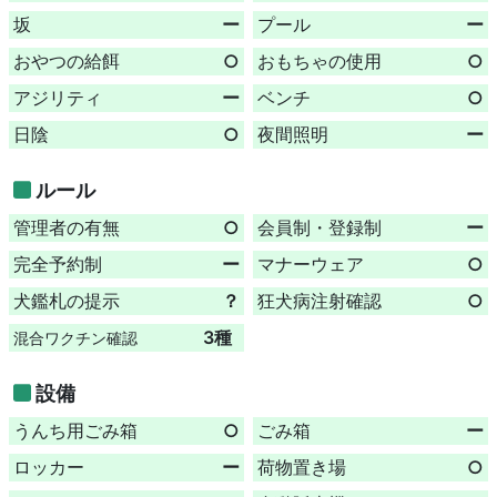
坂
ー
プール
ー
おやつの給餌
○
おもちゃの使用
○
アジリティ
ー
ベンチ
○
日陰
○
夜間照明
ー
ルール
管理者の有無
○
会員制・登録制
ー
完全予約制
ー
マナーウェア
○
犬鑑札の提示
？
狂犬病注射確認
○
3種
混合ワクチン確認
設備
うんち用ごみ箱
○
ごみ箱
ー
ロッカー
ー
荷物置き場
○