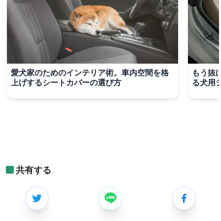
愛犬家のためのインテリア術。車内空間を格
もう抜
上げするシートカバーの選び方
る犬用
共有する