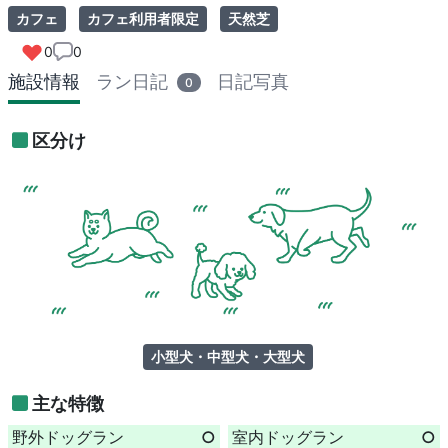
カフェ
カフェ利用者限定
天然芝
0
0
施設情報
ラン日記
日記写真
0
区分け
小型犬・中型犬・大型犬
主な特徴
野外ドッグラン
○
室内ドッグラン
○