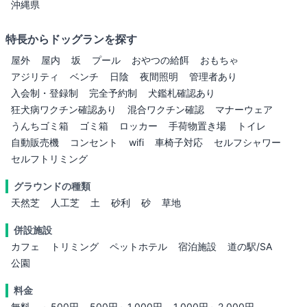
沖縄県
特長からドッグランを探す
屋外
屋内
坂
プール
おやつの給餌
おもちゃ
アジリティ
ベンチ
日陰
夜間照明
管理者あり
入会制・登録制
完全予約制
犬鑑札確認あり
狂犬病ワクチン確認あり
混合ワクチン確認
マナーウェア
うんちゴミ箱
ゴミ箱
ロッカー
手荷物置き場
トイレ
自動販売機
コンセント
wifi
車椅子対応
セルフシャワー
セルフトリミング
グラウンドの種類
天然芝
人工芝
土
砂利
砂
草地
併設施設
カフェ
トリミング
ペットホテル
宿泊施設
道の駅/SA
公園
料金
無料
～500円
500円～1,000円
1,000円～2,000円