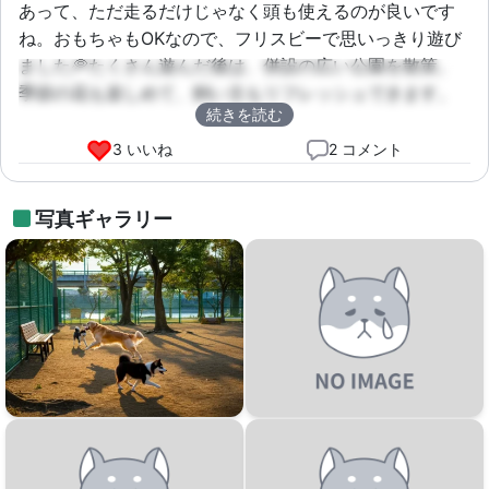
あって、ただ走るだけじゃなく頭も使えるのが良いです
ね。おもちゃもOKなので、フリスビーで思いっきり遊び
ました🥏たくさん遊んだ後は、併設の広い公園を散策。
季節の花も楽しめて、飼い主もリフレッシュできます。
続きを読む
無料でこんなに満足できるなんて、久留米市さんありが
とう！って感じです(笑) また遊びに行きます！
3 いいね
2 コメント
写真ギャラリー