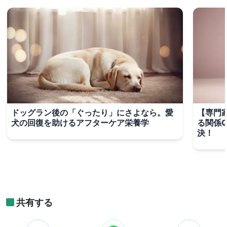
ドッグラン後の「ぐったり」にさよなら。愛
【専門
犬の回復を助けるアフターケア栄養学
る関係
決！
共有する