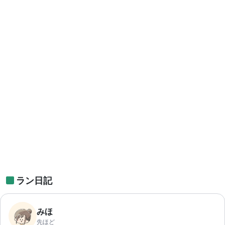
ラン日記
みほ
先ほど