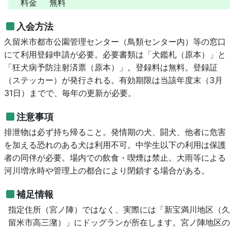
料金
無料
入会方法
久留米市都市公園管理センター（鳥類センター内）等の窓口
にて利用登録申請が必要。必要書類は「犬鑑札（原本）」と
「狂犬病予防注射済票（原本）」。登録料は無料。登録証
（ステッカー）が発行される。有効期限は当該年度末（3月
31日）までで、毎年の更新が必要。
注意事項
排泄物は必ず持ち帰ること。発情期の犬、闘犬、他者に危害
を加える恐れのある犬は利用不可。中学生以下の利用は保護
者の同伴が必要。場内での飲食・喫煙は禁止。大雨等による
河川増水時や管理上の都合により閉鎖する場合がある。
補足情報
指定住所（宮ノ陣）ではなく、実際には「新宝満川地区（久
留米市高三潴）」にドッグランが所在します。宮ノ陣地区の