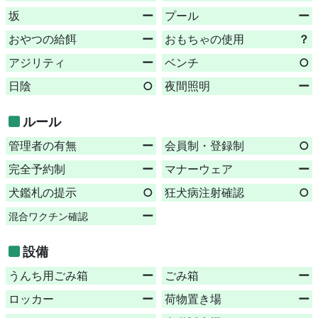
坂
ー
プール
ー
おやつの給餌
ー
おもちゃの使用
？
アジリティ
ー
ベンチ
○
日陰
○
夜間照明
ー
ルール
管理者の有無
ー
会員制・登録制
○
完全予約制
ー
マナーウェア
ー
犬鑑札の提示
○
狂犬病注射確認
○
ー
混合ワクチン確認
設備
うんち用ごみ箱
ー
ごみ箱
ー
ロッカー
ー
荷物置き場
ー