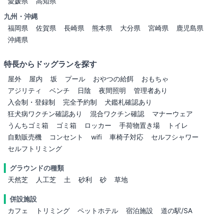
愛媛県
高知県
九州・沖縄
福岡県
佐賀県
長崎県
熊本県
大分県
宮崎県
鹿児島県
沖縄県
特長からドッグランを探す
屋外
屋内
坂
プール
おやつの給餌
おもちゃ
アジリティ
ベンチ
日陰
夜間照明
管理者あり
入会制・登録制
完全予約制
犬鑑札確認あり
狂犬病ワクチン確認あり
混合ワクチン確認
マナーウェア
うんちゴミ箱
ゴミ箱
ロッカー
手荷物置き場
トイレ
自動販売機
コンセント
wifi
車椅子対応
セルフシャワー
セルフトリミング
グラウンドの種類
天然芝
人工芝
土
砂利
砂
草地
併設施設
カフェ
トリミング
ペットホテル
宿泊施設
道の駅/SA