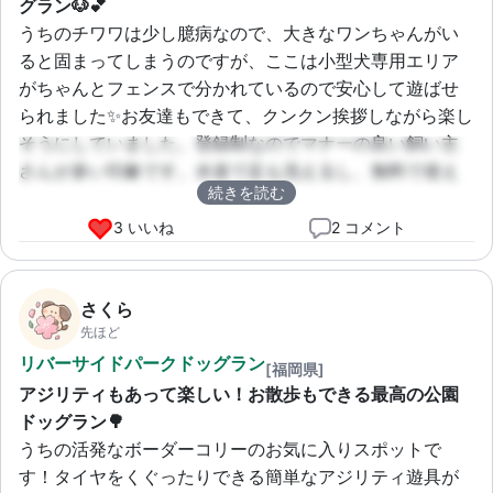
グラン🐶💕
うちのチワワは少し臆病なので、大きなワンちゃんがい
ると固まってしまうのですが、ここは小型犬専用エリア
がちゃんとフェンスで分かれているので安心して遊ばせ
られました✨お友達もできて、クンクン挨拶しながら楽し
そうにしていました。登録制なのでマナーの良い飼い主
さんが多い印象です。水道で足も洗えるし、無料で使え
続きを読む
るなんて信じられません！公園自体が広いので、ドッグ
ランの後はのんびりお散歩して帰るのがお決まりコース
3 いいね
2 コメント
です😊
さくら
先ほど
リバーサイドパークドッグラン
[福岡県]
アジリティもあって楽しい！お散歩もできる最高の公園
ドッグラン🌳
うちの活発なボーダーコリーのお気に入りスポットで
す！タイヤをくぐったりできる簡単なアジリティ遊具が