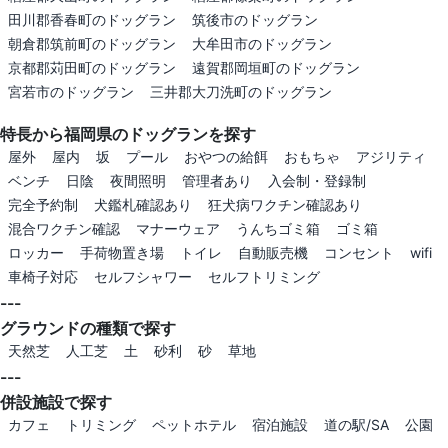
田川郡香春町のドッグラン
筑後市のドッグラン
朝倉郡筑前町のドッグラン
大牟田市のドッグラン
京都郡苅田町のドッグラン
遠賀郡岡垣町のドッグラン
宮若市のドッグラン
三井郡大刀洗町のドッグラン
特長から福岡県のドッグランを探す
屋外
屋内
坂
プール
おやつの給餌
おもちゃ
アジリティ
ベンチ
日陰
夜間照明
管理者あり
入会制・登録制
完全予約制
犬鑑札確認あり
狂犬病ワクチン確認あり
混合ワクチン確認
マナーウェア
うんちゴミ箱
ゴミ箱
ロッカー
手荷物置き場
トイレ
自動販売機
コンセント
wifi
車椅子対応
セルフシャワー
セルフトリミング
---
グラウンドの種類で探す
天然芝
人工芝
土
砂利
砂
草地
---
併設施設で探す
カフェ
トリミング
ペットホテル
宿泊施設
道の駅/SA
公園