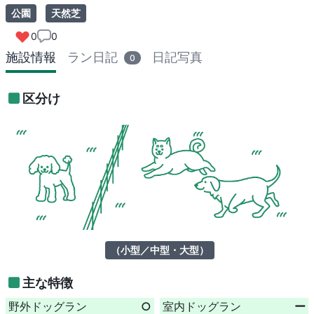
公園
天然芝
0
0
施設情報
ラン日記
日記写真
0
区分け
（小型／中型・大型）
主な特徴
野外ドッグラン
○
室内ドッグラン
ー