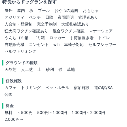
特長からドッグランを探す
屋外
屋内
坂
プール
おやつの給餌
おもちゃ
アジリティ
ベンチ
日陰
夜間照明
管理者あり
入会制・登録制
完全予約制
犬鑑札確認あり
狂犬病ワクチン確認あり
混合ワクチン確認
マナーウェア
うんちゴミ箱
ゴミ箱
ロッカー
手荷物置き場
トイレ
自動販売機
コンセント
wifi
車椅子対応
セルフシャワー
セルフトリミング
グラウンドの種類
天然芝
人工芝
土
砂利
砂
草地
併設施設
カフェ
トリミング
ペットホテル
宿泊施設
道の駅/SA
公園
料金
無料
～500円
500円～1,000円
1,000円～2,000円
2,000円～