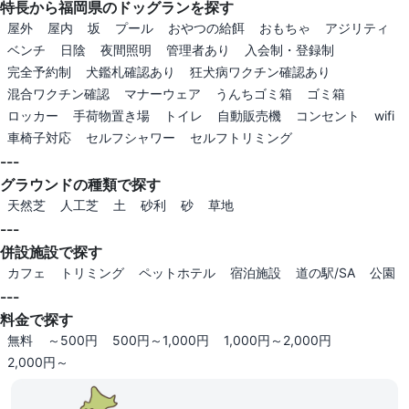
特長から福岡県のドッグランを探す
屋外
屋内
坂
プール
おやつの給餌
おもちゃ
アジリティ
ベンチ
日陰
夜間照明
管理者あり
入会制・登録制
完全予約制
犬鑑札確認あり
狂犬病ワクチン確認あり
混合ワクチン確認
マナーウェア
うんちゴミ箱
ゴミ箱
ロッカー
手荷物置き場
トイレ
自動販売機
コンセント
wifi
車椅子対応
セルフシャワー
セルフトリミング
---
グラウンドの種類で探す
天然芝
人工芝
土
砂利
砂
草地
---
併設施設で探す
カフェ
トリミング
ペットホテル
宿泊施設
道の駅/SA
公園
---
料金で探す
無料
～500円
500円～1,000円
1,000円～2,000円
2,000円～