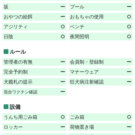
坂
ー
プール
ー
おやつの給餌
ー
おもちゃの使用
○
アジリティ
○
ベンチ
○
日陰
○
夜間照明
○
ルール
管理者の有無
ー
会員制・登録制
ー
完全予約制
ー
マナーウェア
ー
犬鑑札の提示
ー
狂犬病注射確認
ー
ー
混合ワクチン確認
設備
うんち用ごみ箱
○
ごみ箱
○
ロッカー
ー
荷物置き場
ー