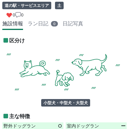
道の駅・サービスエリア
土
0
0
施設情報
ラン日記
日記写真
0
区分け
小型犬・中型犬・大型犬
主な特徴
野外ドッグラン
○
室内ドッグラン
ー