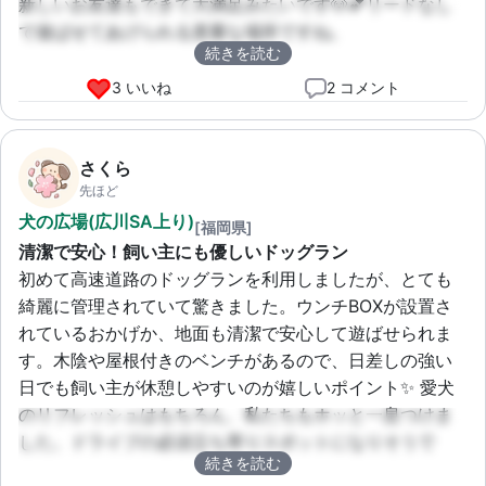
新しいお友達もできて大満足みたいです🐶💕リードなし
で遊ばせてあげられる貴重な場所ですね。
続きを読む
3 いいね
2 コメント
さくら
先ほど
犬の広場(広川SA上り)
[福岡県]
清潔で安心！飼い主にも優しいドッグラン
初めて高速道路のドッグランを利用しましたが、とても
綺麗に管理されていて驚きました。ウンチBOXが設置さ
れているおかげか、地面も清潔で安心して遊ばせられま
す。木陰や屋根付きのベンチがあるので、日差しの強い
日でも飼い主が休憩しやすいのが嬉しいポイント✨ 愛犬
のリフレッシュはもちろん、私たちもホッと一息つけま
した。ドライブの必須立ち寄りスポットになりそうで
続きを読む
す！