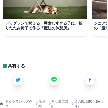
ドッグランで吠える・興奮しすぎる子に。折
シニア
りたたみ椅子で作る「魔法の休憩所」
の「腸
共有する
ドッグランウズウ
福岡
八女郡広川
犬の広場(広川SA上
ズ
県
町
り)