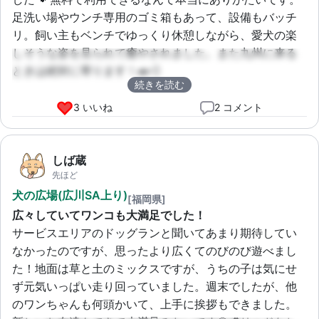
足洗い場やウンチ専用のゴミ箱もあって、設備もバッチ
リ。飼い主もベンチでゆっくり休憩しながら、愛犬の楽
しそうな姿を見られて癒やされました。また九州に来る
ときは絶対に寄ります！🚗💨
続きを読む
3 いいね
2 コメント
しば蔵
先ほど
犬の広場(広川SA上り)
[福岡県]
広々していてワンコも大満足でした！
サービスエリアのドッグランと聞いてあまり期待してい
なかったのですが、思ったより広くてのびのび遊べまし
た！地面は草と土のミックスですが、うちの子は気にせ
ず元気いっぱい走り回っていました。週末でしたが、他
のワンちゃんも何頭かいて、上手に挨拶もできました。