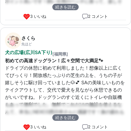
ポイント高いです！飼い主用のベンチに座って、楽しそ
続きを読む
うに走り回る愛犬の姿を見ているだけで癒やされました
🥰
3 いいね
2 コメント
さくら
先ほど
犬の広場(広川SA下り)
[福岡県]
初めての高速ドッグラン！広々空間で大満足🐾
ドライブの休憩に初めて利用しました！想像以上に広く
てびっくり！開放感たっぷりの芝生の上を、うちの子が
嬉しそうに駆け回っていました🐶💕 SAの美味しいものを
テイクアウトして、交代で愛犬を見ながら休憩できるの
がいいですね。ドッグランのすぐ近くにトイレや自販機
もあって便利でした。無料でこれだけの施設を使えるな
んて、本当にNEXCO西日本さんに感謝です！旅の疲れも
続きを読む
吹っ飛ぶ、最高の休憩スポットでした！
3 いいね
2 コメント