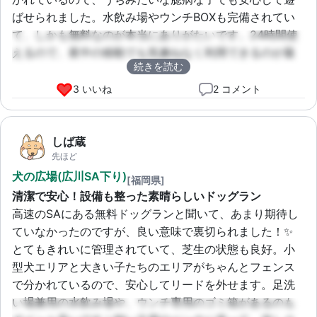
ばせられました。水飲み場やウンチBOXも完備されてい
て、しかも無料なのが本当にありがたいです。24時間使
えるので、夜中の移動でも気兼ねなく利用できるのが最
続きを読む
高ですね！また絶対利用します！
3 いいね
2 コメント
しば蔵
先ほど
犬の広場(広川SA下り)
[福岡県]
清潔で安心！設備も整った素晴らしいドッグラン
高速のSAにある無料ドッグランと聞いて、あまり期待し
ていなかったのですが、良い意味で裏切られました！✨ 
とてもきれいに管理されていて、芝生の状態も良好。小
型犬エリアと大きい子たちのエリアがちゃんとフェンス
で分かれているので、安心してリードを外せます。足洗
い場兼用の水飲み場や、ウンチ専用のゴミ箱があるのも