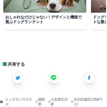
おしゃれなだけじゃない！デザインと機能で
ドッグ
選ぶドッグランテント
トな愛
共有する
ドッグランウズウ
福岡
八女郡広川
犬の広場(広川SA下
ズ
県
町
り)