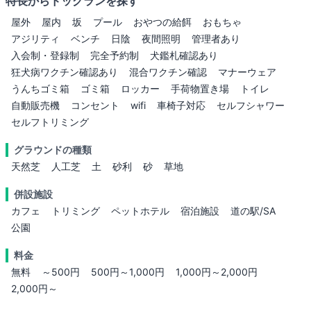
特長からドッグランを探す
屋外
屋内
坂
プール
おやつの給餌
おもちゃ
アジリティ
ベンチ
日陰
夜間照明
管理者あり
入会制・登録制
完全予約制
犬鑑札確認あり
狂犬病ワクチン確認あり
混合ワクチン確認
マナーウェア
うんちゴミ箱
ゴミ箱
ロッカー
手荷物置き場
トイレ
自動販売機
コンセント
wifi
車椅子対応
セルフシャワー
セルフトリミング
グラウンドの種類
天然芝
人工芝
土
砂利
砂
草地
併設施設
カフェ
トリミング
ペットホテル
宿泊施設
道の駅/SA
公園
料金
無料
～500円
500円～1,000円
1,000円～2,000円
2,000円～