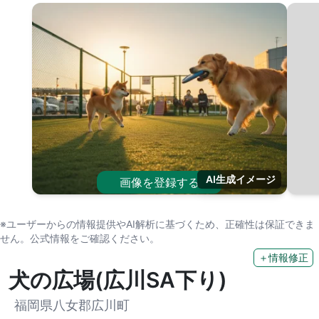
AI生成イメージ
画像を登録する
※ユーザーからの情報提供やAI解析に基づくため、正確性は保証できま
せん。公式情報をご確認ください。
＋情報修正
犬の広場(広川SA下り)
福岡県八女郡広川町