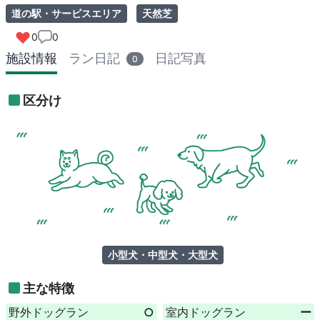
道の駅・サービスエリア
天然芝
0
0
施設情報
ラン日記
日記写真
0
区分け
小型犬・中型犬・大型犬
主な特徴
野外ドッグラン
○
室内ドッグラン
ー