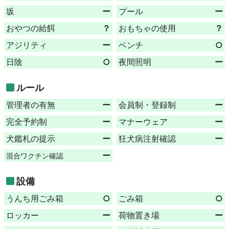
坂
ー
プール
ー
おやつの給餌
？
おもちゃの使用
？
アジリティ
ー
ベンチ
○
日陰
○
夜間照明
ー
ルール
管理者の有無
ー
会員制・登録制
ー
完全予約制
ー
マナーウェア
ー
犬鑑札の提示
ー
狂犬病注射確認
ー
ー
混合ワクチン確認
設備
うんち用ごみ箱
○
ごみ箱
○
ロッカー
ー
荷物置き場
ー