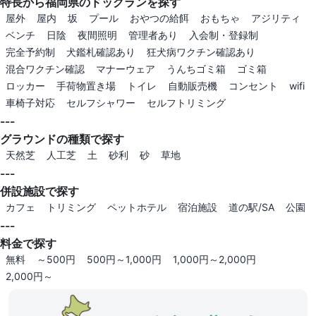
特長から福岡県のドッグランを探す
屋外
屋内
坂
プール
おやつの給餌
おもちゃ
アジリティ
ベンチ
日陰
夜間照明
管理者あり
入会制・登録制
完全予約制
犬鑑札確認あり
狂犬病ワクチン確認あり
混合ワクチン確認
マナーウェア
うんちゴミ箱
ゴミ箱
ロッカー
手荷物置き場
トイレ
自動販売機
コンセント
wifi
車椅子対応
セルフシャワー
セルフトリミング
---
グラウンドの種類で探す
天然芝
人工芝
土
砂利
砂
草地
---
併設施設で探す
カフェ
トリミング
ペットホテル
宿泊施設
道の駅/SA
公園
---
料金で探す
無料
～500円
500円～1,000円
1,000円～2,000円
2,000円～