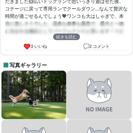
だきました🙌広いドッグランで思いっきり遊ばせた後、
コテージに戻って専用ランでクールダウン…なんて贅沢な
時間が過ごせるんでしょう💖ワンコも大はしゃぎで、本
当に楽しそうでした。温泉も食事も最高で、愛犬と一緒
に泊まれる施設としてパーフェクトだと思います！リピ
続きを読む
ート確定です！
3 いいね
2 コメント
写真ギャラリー