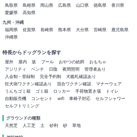
鳥取県
島根県
岡山県
広島県
山口県
徳島県
香川県
愛媛県
高知県
九州・沖縄
福岡県
佐賀県
長崎県
熊本県
大分県
宮崎県
鹿児島県
沖縄県
特長からドッグランを探す
屋外
屋内
坂
プール
おやつの給餌
おもちゃ
アジリティ
ベンチ
日陰
夜間照明
管理者あり
入会制・登録制
完全予約制
犬鑑札確認あり
狂犬病ワクチン確認あり
混合ワクチン確認
マナーウェア
うんちゴミ箱
ゴミ箱
ロッカー
手荷物置き場
トイレ
自動販売機
コンセント
wifi
車椅子対応
セルフシャワー
セルフトリミング
グラウンドの種類
天然芝
人工芝
土
砂利
砂
草地