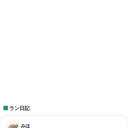
ラン日記
みほ