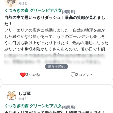
先ほど
くつろぎの森 グリーンピア八女
[福岡県]
自然の中で思いっきりダッシュ！最高の笑顔が見れまし
た！
フリーエリアの広さに感動しました！自然の地形を生か
した緩やかな傾斜があって、うちのゴールデンも楽しそ
うに何度も駆け上がったり下りたり…最高の運動になった
みたいです🐕💨木陰がたくさんあるので、暑い日でも飼
い主はベンチで涼みながら見守れるのが本当にありがた
い。空気がきれいで、心も体もリフレッシュできまし
続きを読む
た。また絶対遊びに来ます！
3 いいね
2 コメント
しば蔵
先ほど
くつろぎの森 グリーンピア八女
[福岡県]
小型犬エリアがあって安心🐾芝生も綺麗で大満足です！