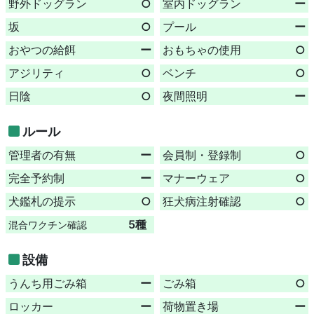
野外ドッグラン
○
室内ドッグラン
ー
坂
○
プール
ー
おやつの給餌
ー
おもちゃの使用
○
アジリティ
○
ベンチ
○
日陰
○
夜間照明
ー
ルール
管理者の有無
ー
会員制・登録制
○
完全予約制
ー
マナーウェア
○
犬鑑札の提示
○
狂犬病注射確認
○
5種
混合ワクチン確認
設備
うんち用ごみ箱
ー
ごみ箱
○
ロッカー
ー
荷物置き場
ー