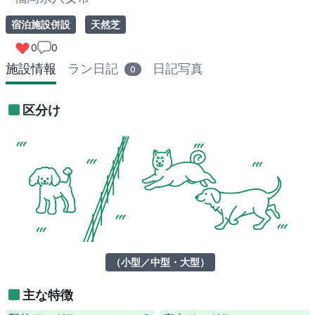
宿泊施設併設
天然芝
0
0
施設情報
ラン日記
日記写真
0
区分け
（小型／中型・大型）
主な特徴