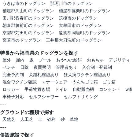
うきは市のドッグラン
那珂川市のドッグラン
糟屋郡久山町のドッグラン
糟屋郡篠栗町のドッグラン
田川郡香春町のドッグラン
筑後市のドッグラン
朝倉郡筑前町のドッグラン
大牟田市のドッグラン
京都郡苅田町のドッグラン
遠賀郡岡垣町のドッグラン
宮若市のドッグラン
三井郡大刀洗町のドッグラン
特長から福岡県のドッグランを探す
屋外
屋内
坂
プール
おやつの給餌
おもちゃ
アジリティ
ベンチ
日陰
夜間照明
管理者あり
入会制・登録制
完全予約制
犬鑑札確認あり
狂犬病ワクチン確認あり
混合ワクチン確認
マナーウェア
うんちゴミ箱
ゴミ箱
ロッカー
手荷物置き場
トイレ
自動販売機
コンセント
wifi
車椅子対応
セルフシャワー
セルフトリミング
---
グラウンドの種類で探す
天然芝
人工芝
土
砂利
砂
草地
---
併設施設で探す