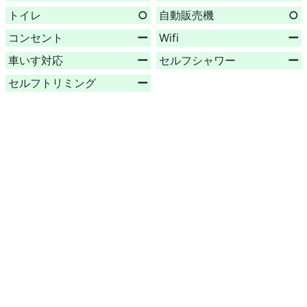
トイレ
○
自動販売機
○
コンセント
ー
Wifi
ー
車いす対応
ー
セルフシャワー
ー
セルフトリミング
ー