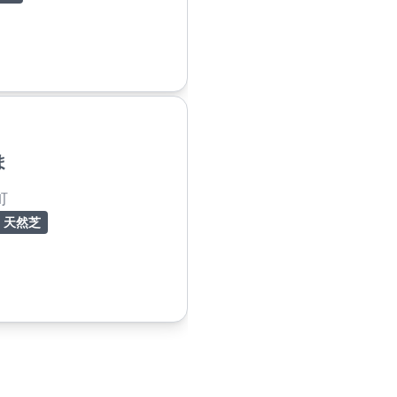
ま
町
天然芝