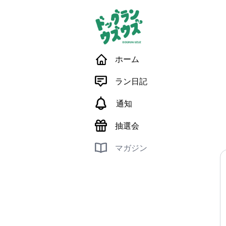
ホーム
ラン日記
通知
抽選会
マガジン