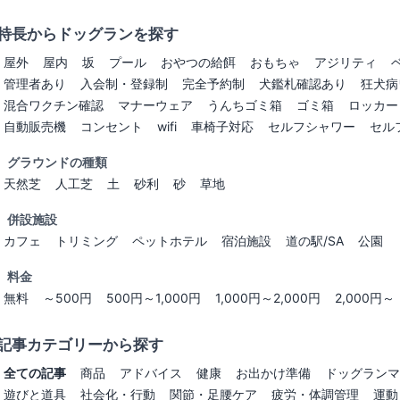
特長からドッグランを探す
屋外
屋内
坂
プール
おやつの給餌
おもちゃ
アジリティ
管理者あり
入会制・登録制
完全予約制
犬鑑札確認あり
狂犬病
混合ワクチン確認
マナーウェア
うんちゴミ箱
ゴミ箱
ロッカー
自動販売機
コンセント
wifi
車椅子対応
セルフシャワー
セル
グラウンドの種類
天然芝
人工芝
土
砂利
砂
草地
併設施設
カフェ
トリミング
ペットホテル
宿泊施設
道の駅/SA
公園
料金
無料
～500円
500円～1,000円
1,000円～2,000円
2,000円～
記事カテゴリーから探す
全ての記事
商品
アドバイス
健康
お出かけ準備
ドッグランマ
遊びと道具
社会化・行動
関節・足腰ケア
疲労・体調管理
運動