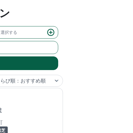
ン
選択する
ま
町
然芝