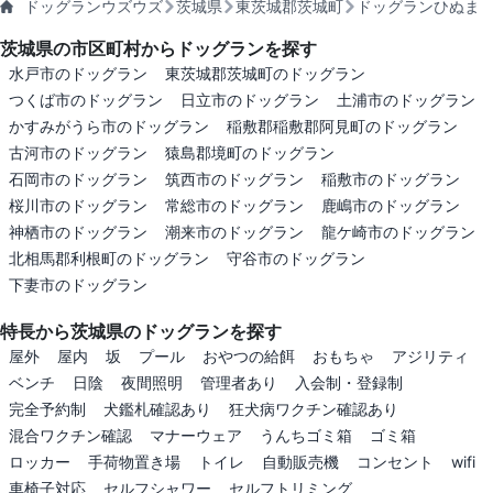
ドッグランウズウズ
茨城県
東茨城郡茨城町
ドッグランひぬま
茨城県の市区町村からドッグランを探す
水戸市のドッグラン
東茨城郡茨城町のドッグラン
つくば市のドッグラン
日立市のドッグラン
土浦市のドッグラン
かすみがうら市のドッグラン
稲敷郡稲敷郡阿見町のドッグラン
古河市のドッグラン
猿島郡境町のドッグラン
石岡市のドッグラン
筑西市のドッグラン
稲敷市のドッグラン
桜川市のドッグラン
常総市のドッグラン
鹿嶋市のドッグラン
神栖市のドッグラン
潮来市のドッグラン
龍ケ崎市のドッグラン
北相馬郡利根町のドッグラン
守谷市のドッグラン
下妻市のドッグラン
特長から茨城県のドッグランを探す
屋外
屋内
坂
プール
おやつの給餌
おもちゃ
アジリティ
ベンチ
日陰
夜間照明
管理者あり
入会制・登録制
完全予約制
犬鑑札確認あり
狂犬病ワクチン確認あり
混合ワクチン確認
マナーウェア
うんちゴミ箱
ゴミ箱
ロッカー
手荷物置き場
トイレ
自動販売機
コンセント
wifi
車椅子対応
セルフシャワー
セルフトリミング