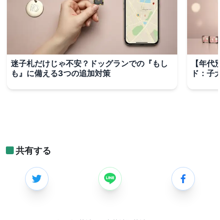
迷子札だけじゃ不安？ドッグランでの『もし
【年代
も』に備える3つの追加対策
ド：子
共有する