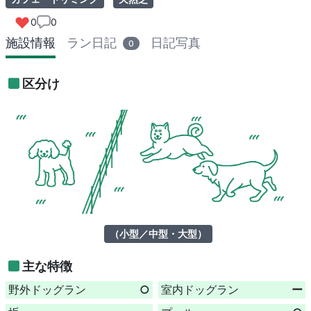
0
0
施設情報
ラン日記
日記写真
0
区分け
（小型／中型・大型）
主な特徴
野外ドッグラン
○
室内ドッグラン
ー