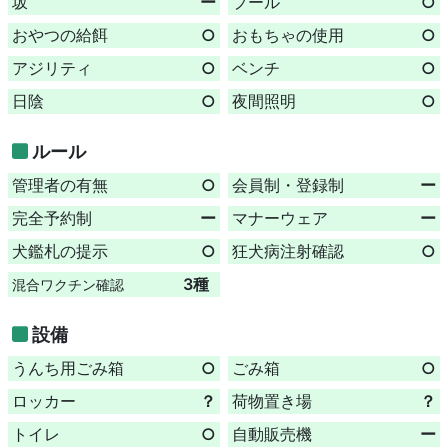
坂
ー
プール
○
おやつの給餌
○
おもちゃの使用
○
アジリティ
○
ベンチ
○
日陰
○
夜間照明
○
ルール
管理者の有無
○
会員制・登録制
ー
完全予約制
ー
マナーウェア
ー
犬鑑札の提示
○
狂犬病注射確認
○
3種
混合ワクチン確認
設備
うんち用ごみ箱
○
ごみ箱
○
ロッカー
？
荷物置き場
？
トイレ
○
自動販売機
ー