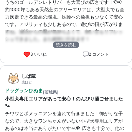
うちのゴールデンレトリバーも大喜びの広さです！🐶💨 
約1000坪もある天然芝のフリーエリアは、大型犬でも全
力疾走できる最高の環境。足腰への負担も少なくて安心
です。アジリティも少しあるので、遊びの幅が広がりま
すね。涸沼からの風が気持ちよくて、飼い主もリフレッ
シュできました。また絶対に行きます！
続きを読む
3 いいね
2 コメント
しば蔵
先ほど
ドッグランひぬま
[茨城県]
小型犬専用エリアがあって安心！のんびり過ごせました
🐾
チワワとポメラニアンを連れて行きました！怖がりな子
なので、大きなワンちゃんがいない小型犬専用エリアが
あるのは本当にありがたいです🙏💖 広さも十分で、他の