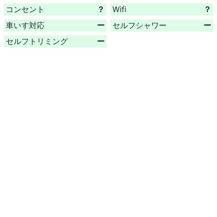
コンセント
？
Wifi
？
車いす対応
ー
セルフシャワー
ー
セルフトリミング
ー