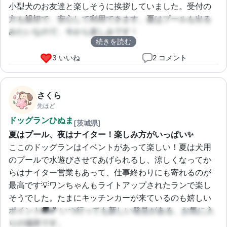
小型犬のお友達と楽しそうに挨拶していました。受付の
方も親切で、安心して利用できます。夏はプールも出る
みたいなので、今から楽しみです！
続きを読む
3 いいね
2 コメント
さくら
先ほど
ドッグランひぬま
[茨城県]
夏はプール、夜はナイター！楽しみ方がいっぱい✨
ここのドッグランはイベントがあって楽しい！夏は犬用
のプールで水遊びさせてあげられるし、涼しくなってか
らはナイター営業もあって、仕事終わりにも寄れるのが
最高です💡ワンちゃんもライトアップされたランで楽し
そうでした。たまにキッチンカーが来ているのも嬉しい
ポイント🚚💕 いつ行っても新しい発見がある、お気に入
りの場所です。