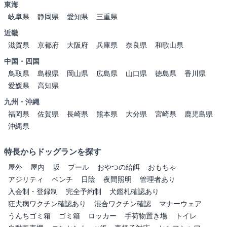
東海
岐阜県
静岡県
愛知県
三重県
近畿
滋賀県
京都府
大阪府
兵庫県
奈良県
和歌山県
中国・四国
鳥取県
島根県
岡山県
広島県
山口県
徳島県
香川県
愛媛県
高知県
九州・沖縄
福岡県
佐賀県
長崎県
熊本県
大分県
宮崎県
鹿児島県
沖縄県
特長からドッグランを探す
屋外
屋内
坂
プール
おやつの給餌
おもちゃ
アジリティ
ベンチ
日陰
夜間照明
管理者あり
入会制・登録制
完全予約制
犬鑑札確認あり
狂犬病ワクチン確認あり
混合ワクチン確認
マナーウェア
うんちゴミ箱
ゴミ箱
ロッカー
手荷物置き場
トイレ