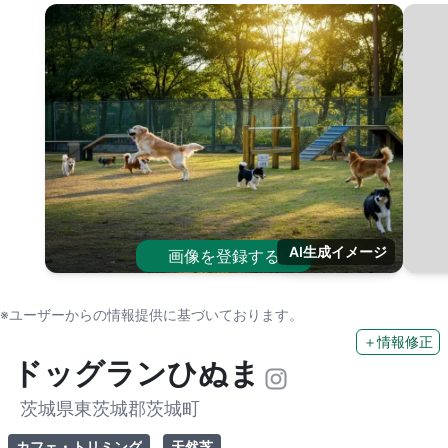
AI生成イメージ
画像を登録する
※ユーザーからの情報提供に基づいております。
＋情報修正
ドッグランひぬま
茨城県東茨城郡茨城町
カフェ・トリミング
天然芝