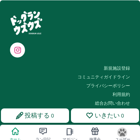
新規施設登録
コミュニティガイドライン
プライバシーポリシー
利用規約
総合お問い合わせ
投稿する
いきたい
0
0
Copyright © ドッグランウズウズ
ホーム
ラン日記
マガジン
抽選会
ユーザー