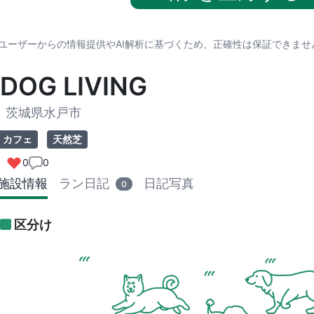
※ユーザーからの情報提供やAI解析に基づくため、正確性は保証できま
DOG LIVING
茨城県水戸市
カフェ
天然芝
0
0
施設情報
ラン日記
日記写真
0
区分け