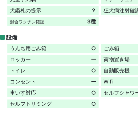
犬鑑札の提示
？
狂犬病注射確
3種
混合ワクチン確認
設備
うんち用ごみ箱
○
ごみ箱
ロッカー
ー
荷物置き場
トイレ
○
自動販売機
コンセント
ー
Wifi
車いす対応
○
セルフシャワ
セルフトリミング
○