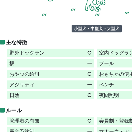
小型犬・中型犬・大型犬
主な特徴
野外ドッグラン
○
室内ドッグラ
坂
ー
プール
おやつの給餌
○
おもちゃの使
アジリティ
ー
ベンチ
日陰
○
夜間照明
ルール
管理者の有無
○
会員制・登録
完全予約制
ー
マナーウェア