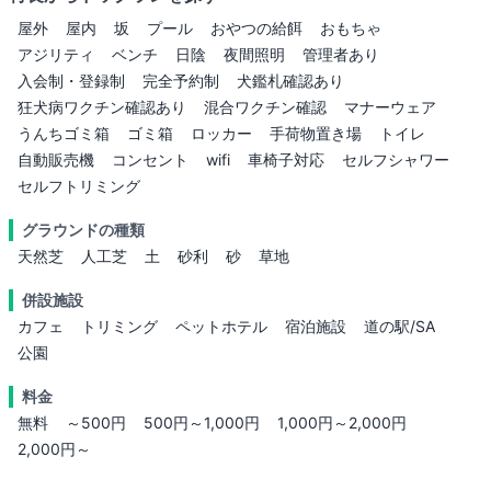
屋外
屋内
坂
プール
おやつの給餌
おもちゃ
アジリティ
ベンチ
日陰
夜間照明
管理者あり
入会制・登録制
完全予約制
犬鑑札確認あり
狂犬病ワクチン確認あり
混合ワクチン確認
マナーウェア
うんちゴミ箱
ゴミ箱
ロッカー
手荷物置き場
トイレ
自動販売機
コンセント
wifi
車椅子対応
セルフシャワー
セルフトリミング
グラウンドの種類
天然芝
人工芝
土
砂利
砂
草地
併設施設
カフェ
トリミング
ペットホテル
宿泊施設
道の駅/SA
公園
料金
無料
～500円
500円～1,000円
1,000円～2,000円
2,000円～