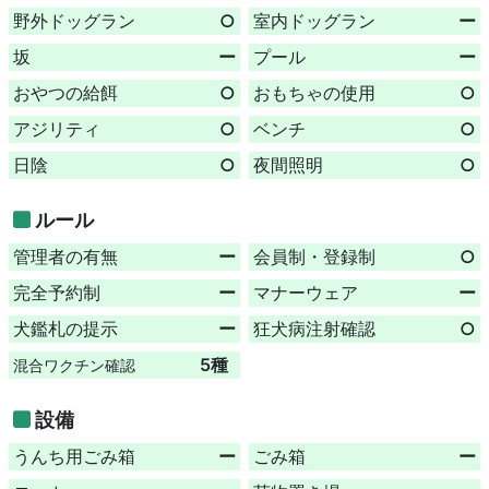
野外ドッグラン
○
室内ドッグラン
ー
坂
ー
プール
ー
おやつの給餌
○
おもちゃの使用
○
アジリティ
○
ベンチ
○
日陰
○
夜間照明
○
ルール
管理者の有無
ー
会員制・登録制
○
完全予約制
ー
マナーウェア
ー
犬鑑札の提示
ー
狂犬病注射確認
○
5種
混合ワクチン確認
設備
うんち用ごみ箱
ー
ごみ箱
ー