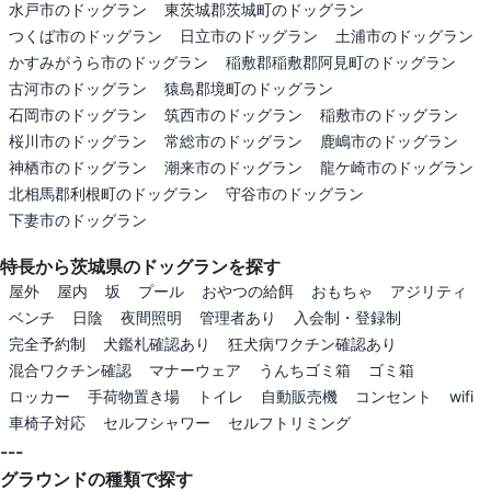
水戸市のドッグラン
東茨城郡茨城町のドッグラン
つくば市のドッグラン
日立市のドッグラン
土浦市のドッグラン
かすみがうら市のドッグラン
稲敷郡稲敷郡阿見町のドッグラン
古河市のドッグラン
猿島郡境町のドッグラン
石岡市のドッグラン
筑西市のドッグラン
稲敷市のドッグラン
桜川市のドッグラン
常総市のドッグラン
鹿嶋市のドッグラン
神栖市のドッグラン
潮来市のドッグラン
龍ケ崎市のドッグラン
北相馬郡利根町のドッグラン
守谷市のドッグラン
下妻市のドッグラン
特長から茨城県のドッグランを探す
屋外
屋内
坂
プール
おやつの給餌
おもちゃ
アジリティ
ベンチ
日陰
夜間照明
管理者あり
入会制・登録制
完全予約制
犬鑑札確認あり
狂犬病ワクチン確認あり
混合ワクチン確認
マナーウェア
うんちゴミ箱
ゴミ箱
ロッカー
手荷物置き場
トイレ
自動販売機
コンセント
wifi
車椅子対応
セルフシャワー
セルフトリミング
---
グラウンドの種類で探す