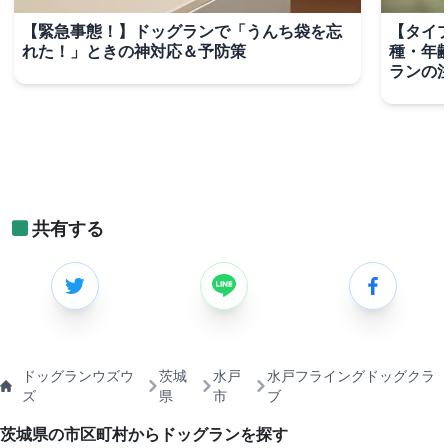
【緊急事態！】ドッグランで「うんち袋を忘
【タイ
れた！」ときの神対応＆予防策
種・年
ランの
共有する
ドッグランウズウ
茨城
水戸
水戸フライングドッグクラ
ズ
県
市
ブ
茨城県の市区町村からドッグランを探す