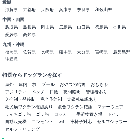
近畿
滋賀県
京都府
大阪府
兵庫県
奈良県
和歌山県
中国・四国
鳥取県
島根県
岡山県
広島県
山口県
徳島県
香川県
愛媛県
高知県
九州・沖縄
福岡県
佐賀県
長崎県
熊本県
大分県
宮崎県
鹿児島県
沖縄県
特長からドッグランを探す
屋外
屋内
坂
プール
おやつの給餌
おもちゃ
アジリティ
ベンチ
日陰
夜間照明
管理者あり
入会制・登録制
完全予約制
犬鑑札確認あり
狂犬病ワクチン確認あり
混合ワクチン確認
マナーウェア
うんちゴミ箱
ゴミ箱
ロッカー
手荷物置き場
トイレ
自動販売機
コンセント
wifi
車椅子対応
セルフシャワー
セルフトリミング