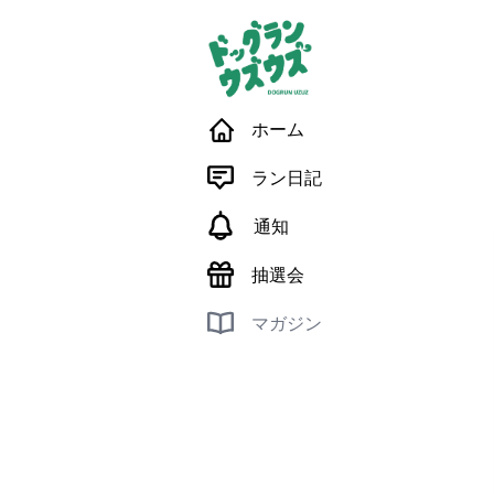
ホーム
ラン日記
通知
抽選会
マガジン