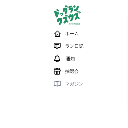
ホーム
ラン日記
通知
抽選会
マガジン