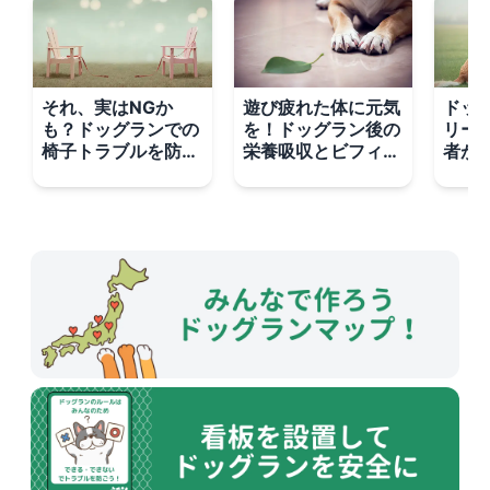
それ、実はNGか
遊び疲れた体に元気
ドッ
も？ドッグランでの
を！ドッグラン後の
リー
椅子トラブルを防ぐ
栄養吸収とビフィズ
者が
スマートマナー講座
ス菌
使い