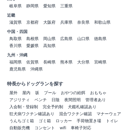
岐阜県
静岡県
愛知県
三重県
近畿
滋賀県
京都府
大阪府
兵庫県
奈良県
和歌山県
中国・四国
鳥取県
島根県
岡山県
広島県
山口県
徳島県
香川県
愛媛県
高知県
九州・沖縄
福岡県
佐賀県
長崎県
熊本県
大分県
宮崎県
鹿児島県
沖縄県
特長からドッグランを探す
屋外
屋内
坂
プール
おやつの給餌
おもちゃ
アジリティ
ベンチ
日陰
夜間照明
管理者あり
入会制・登録制
完全予約制
犬鑑札確認あり
狂犬病ワクチン確認あり
混合ワクチン確認
マナーウェア
うんちゴミ箱
ゴミ箱
ロッカー
手荷物置き場
トイレ
自動販売機
コンセント
wifi
車椅子対応