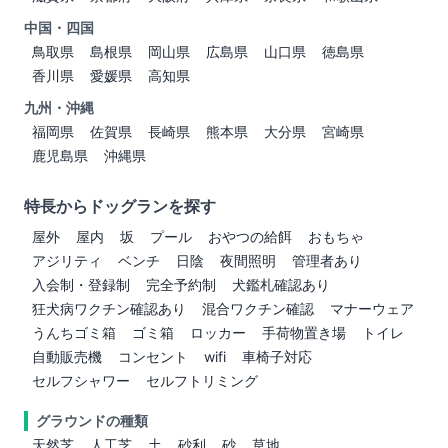
中国・四国
鳥取県
島根県
岡山県
広島県
山口県
徳島県
香川県
愛媛県
高知県
九州・沖縄
福岡県
佐賀県
長崎県
熊本県
大分県
宮崎県
鹿児島県
沖縄県
特長からドッグランを探す
屋外
屋内
坂
プール
おやつの給餌
おもちゃ
アジリティ
ベンチ
日陰
夜間照明
管理者あり
入会制・登録制
完全予約制
犬鑑札確認あり
狂犬病ワクチン確認あり
混合ワクチン確認
マナーウェア
うんちゴミ箱
ゴミ箱
ロッカー
手荷物置き場
トイレ
自動販売機
コンセント
wifi
車椅子対応
セルフシャワー
セルフトリミング
グラウンドの種類
天然芝
人工芝
土
砂利
砂
草地