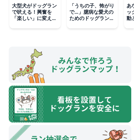
大型犬がドッグラン
「うちの子、怖がり
あな
で吠える！興奮を
で…」臆病な愛犬の
ッグ
「楽しい」に変える
ためのドッグランデ
動と
ポジティブ・トレー
ビュー完全攻略ガイ
チを
ニング
ド
なマ