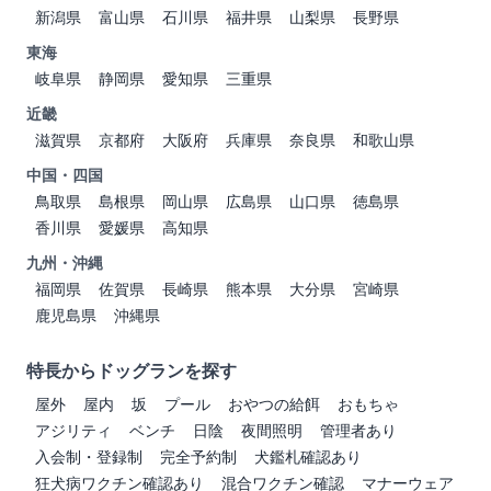
新潟県
富山県
石川県
福井県
山梨県
長野県
東海
岐阜県
静岡県
愛知県
三重県
近畿
滋賀県
京都府
大阪府
兵庫県
奈良県
和歌山県
中国・四国
鳥取県
島根県
岡山県
広島県
山口県
徳島県
香川県
愛媛県
高知県
九州・沖縄
福岡県
佐賀県
長崎県
熊本県
大分県
宮崎県
鹿児島県
沖縄県
特長からドッグランを探す
屋外
屋内
坂
プール
おやつの給餌
おもちゃ
アジリティ
ベンチ
日陰
夜間照明
管理者あり
入会制・登録制
完全予約制
犬鑑札確認あり
狂犬病ワクチン確認あり
混合ワクチン確認
マナーウェア