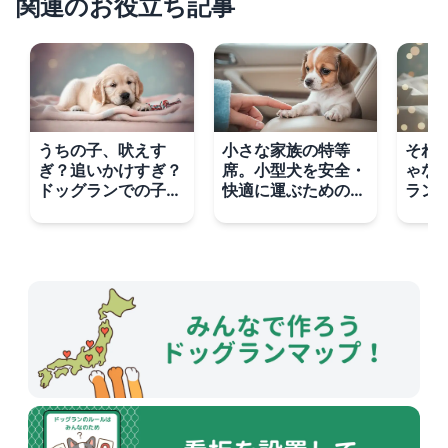
関連のお役立ち記事
うちの子、吠えす
小さな家族の特等
それ
ぎ？追いかけすぎ？
席。小型犬を安全・
ゃな
ドッグランでの子犬
快適に運ぶためのド
ラン
の興奮を上手にクー
ライブグッズ選び
「お
ルダウンさせる方法
回復