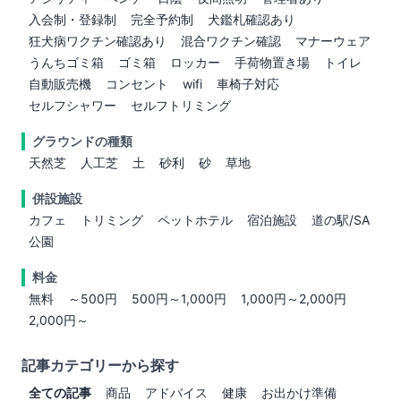
入会制・登録制
完全予約制
犬鑑札確認あり
狂犬病ワクチン確認あり
混合ワクチン確認
マナーウェア
うんちゴミ箱
ゴミ箱
ロッカー
手荷物置き場
トイレ
自動販売機
コンセント
wifi
車椅子対応
セルフシャワー
セルフトリミング
グラウンドの種類
天然芝
人工芝
土
砂利
砂
草地
併設施設
カフェ
トリミング
ペットホテル
宿泊施設
道の駅/SA
公園
料金
無料
～500円
500円～1,000円
1,000円～2,000円
2,000円～
記事カテゴリーから探す
全ての記事
商品
アドバイス
健康
お出かけ準備