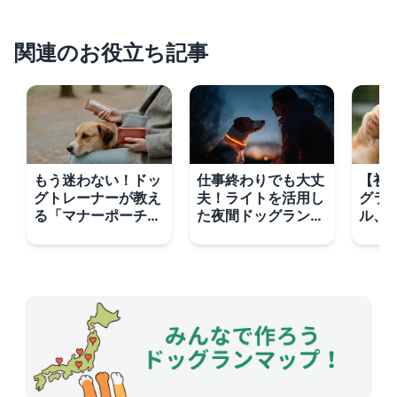
関連のお役立ち記事
もう迷わない！ドッ
仕事終わりでも大丈
【初
グトレーナーが教え
夫！ライトを活用し
グラ
る「マナーポーチ」
た夜間ドッグランで
ル、
の選び方とタイプ別
愛犬のストレス解消
は？
徹底比較
在時