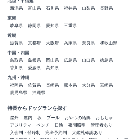
北陸・甲信越
新潟県
富山県
石川県
福井県
山梨県
長野県
東海
岐阜県
静岡県
愛知県
三重県
近畿
滋賀県
京都府
大阪府
兵庫県
奈良県
和歌山県
中国・四国
鳥取県
島根県
岡山県
広島県
山口県
徳島県
香川県
愛媛県
高知県
九州・沖縄
福岡県
佐賀県
長崎県
熊本県
大分県
宮崎県
鹿児島県
沖縄県
特長からドッグランを探す
屋外
屋内
坂
プール
おやつの給餌
おもちゃ
アジリティ
ベンチ
日陰
夜間照明
管理者あり
入会制・登録制
完全予約制
犬鑑札確認あり