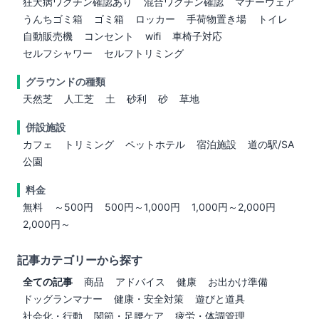
狂犬病ワクチン確認あり
混合ワクチン確認
マナーウェア
うんちゴミ箱
ゴミ箱
ロッカー
手荷物置き場
トイレ
自動販売機
コンセント
wifi
車椅子対応
セルフシャワー
セルフトリミング
グラウンドの種類
天然芝
人工芝
土
砂利
砂
草地
併設施設
カフェ
トリミング
ペットホテル
宿泊施設
道の駅/SA
公園
料金
無料
～500円
500円～1,000円
1,000円～2,000円
2,000円～
記事カテゴリーから探す
全ての記事
商品
アドバイス
健康
お出かけ準備
ドッグランマナー
健康・安全対策
遊びと道具
社会化・行動
関節・足腰ケア
疲労・体調管理