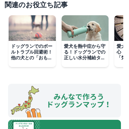
関連のお役立ち記事
ドッグランでのボー
愛犬を熱中症から守
愛犬
ルトラブル回避術！
る！ドッグランでの
心！
他の犬との「おもち
正しい水分補給タイ
「気
ゃシェア」は是か非
ミングと注意点
すコ
か？
ン術