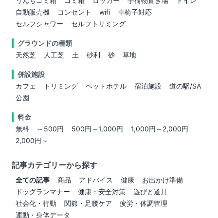
うんちゴミ箱
ゴミ箱
ロッカー
手荷物置き場
トイレ
自動販売機
コンセント
wifi
車椅子対応
セルフシャワー
セルフトリミング
グラウンドの種類
天然芝
人工芝
土
砂利
砂
草地
併設施設
カフェ
トリミング
ペットホテル
宿泊施設
道の駅/SA
公園
料金
無料
～500円
500円～1,000円
1,000円～2,000円
2,000円～
記事カテゴリーから探す
全ての記事
商品
アドバイス
健康
お出かけ準備
ドッグランマナー
健康・安全対策
遊びと道具
社会化・行動
関節・足腰ケア
疲労・体調管理
運動・身体データ