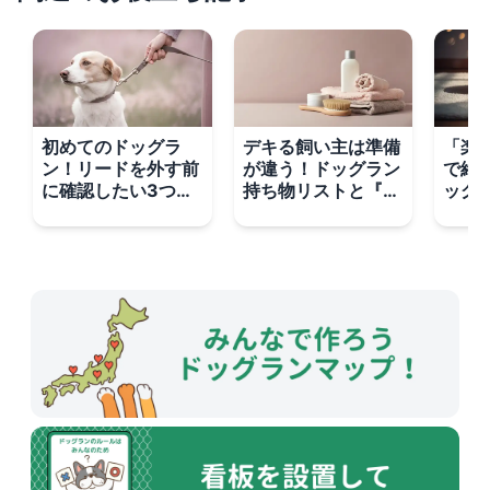
初めてのドッグラ
デキる飼い主は準備
「楽
ン！リードを外す前
が違う！ドッグラン
で終
に確認したい3つの
持ち物リストと『ス
ッグ
安心ステップ
マート後片付け』術
たわ
ンの