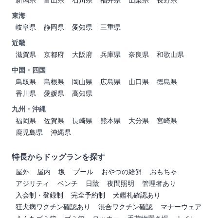
東海
岐阜県
静岡県
愛知県
三重県
近畿
滋賀県
京都府
大阪府
兵庫県
奈良県
和歌山県
中国・四国
鳥取県
島根県
岡山県
広島県
山口県
徳島県
香川県
愛媛県
高知県
九州・沖縄
福岡県
佐賀県
長崎県
熊本県
大分県
宮崎県
鹿児島県
沖縄県
特長からドッグランを探す
屋外
屋内
坂
プール
おやつの給餌
おもちゃ
アジリティ
ベンチ
日陰
夜間照明
管理者あり
入会制・登録制
完全予約制
犬鑑札確認あり
狂犬病ワクチン確認あり
混合ワクチン確認
マナーウェア