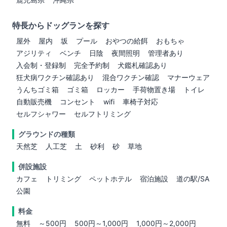
特長からドッグランを探す
屋外
屋内
坂
プール
おやつの給餌
おもちゃ
アジリティ
ベンチ
日陰
夜間照明
管理者あり
入会制・登録制
完全予約制
犬鑑札確認あり
狂犬病ワクチン確認あり
混合ワクチン確認
マナーウェア
うんちゴミ箱
ゴミ箱
ロッカー
手荷物置き場
トイレ
自動販売機
コンセント
wifi
車椅子対応
セルフシャワー
セルフトリミング
グラウンドの種類
天然芝
人工芝
土
砂利
砂
草地
併設施設
カフェ
トリミング
ペットホテル
宿泊施設
道の駅/SA
公園
料金
無料
～500円
500円～1,000円
1,000円～2,000円