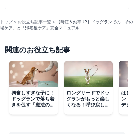
トップ
>
お役立ち記事一覧
>
【時短＆効率UP】ドッグランでの「その
場ケア」と「帰宅後ケア」完全マニュアル
関連のお役立ち記事
興奮しすぎな子に！
ロングリードでドッ
はじ
ドッグランで落ち着
グランがもっと楽し
ン！
きを促す「魔法のタ
くなる！呼び戻しト
デビ
オルトレーニング」
レーニング３ステッ
「お
プ