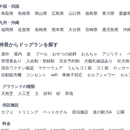
中国・四国
鳥取県
島根県
岡山県
広島県
山口県
徳島県
香川県
愛媛
九州・沖縄
福岡県
佐賀県
長崎県
熊本県
大分県
宮崎県
鹿児島県
沖
特長からドッグランを探す
屋外
屋内
坂
プール
おやつの給餌
おもちゃ
アジリティ
管理者あり
入会制・登録制
完全予約制
犬鑑札確認あり
狂犬病
混合ワクチン確認
マナーウェア
うんちゴミ箱
ゴミ箱
ロッカー
自動販売機
コンセント
wifi
車椅子対応
セルフシャワー
セル
グラウンドの種類
天然芝
人工芝
土
砂利
砂
草地
併設施設
カフェ
トリミング
ペットホテル
宿泊施設
道の駅/SA
公園
料金