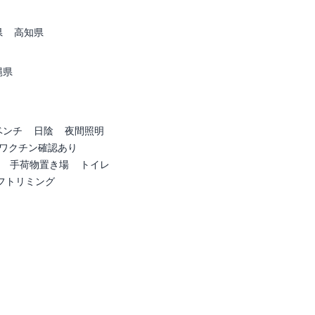
県
高知県
縄県
ベンチ
日陰
夜間照明
ワクチン確認あり
手荷物置き場
トイレ
フトリミング