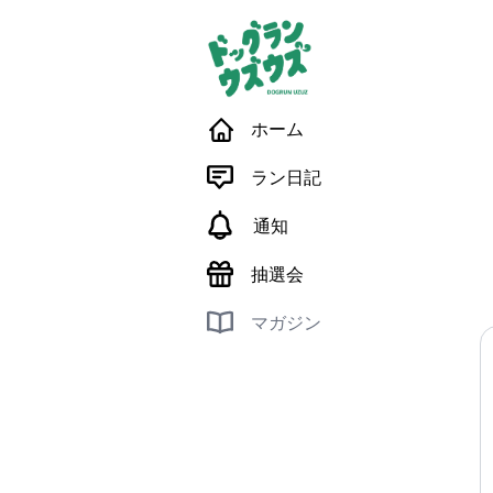
ホーム
ラン日記
通知
抽選会
マガジン