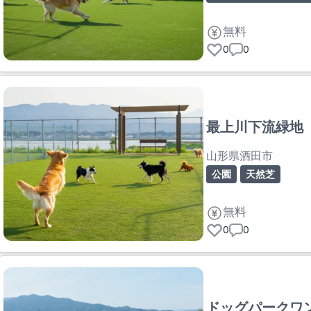
無料
0
0
最上川下流緑地 
山形県酒田市
公園
天然芝
無料
0
0
ドッグパークワ