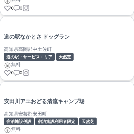
0
0
道の駅なかとさ ドッグラン
高知県高岡郡中土佐町
道の駅・サービスエリア
天然芝
無料
0
0
安田川アユおどる清流キャンプ場
高知県安芸郡安田町
宿泊施設併設
宿泊施設利用者限定
天然芝
無料