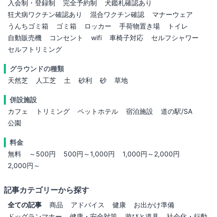
入会制・登録制
完全予約制
犬鑑札確認あり
狂犬病ワクチン確認あり
混合ワクチン確認
マナーウェア
うんちゴミ箱
ゴミ箱
ロッカー
手荷物置き場
トイレ
自動販売機
コンセント
wifi
車椅子対応
セルフシャワー
セルフトリミング
グラウンドの種類
天然芝
人工芝
土
砂利
砂
草地
併設施設
カフェ
トリミング
ペットホテル
宿泊施設
道の駅/SA
公園
料金
無料
～500円
500円～1,000円
1,000円～2,000円
2,000円～
記事カテゴリーから探す
全ての記事
商品
アドバイス
健康
お出かけ準備
ドッグランマナー
健康・安全対策
遊びと道具
社会化・行動