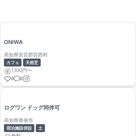
ONIWA
高知県安芸郡芸西村
カフェ
天然芝
1,100円〜
0
0
ログワン ドッグ同伴可
高知県香南市
宿泊施設併設
土
無料