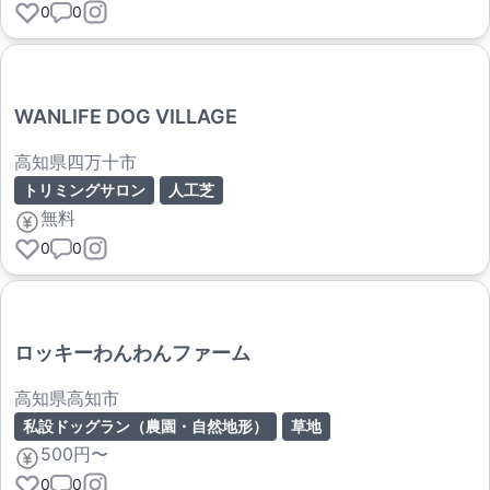
0
0
WANLIFE DOG VILLAGE
高知県四万十市
トリミングサロン
人工芝
無料
0
0
ロッキーわんわんファーム
高知県高知市
私設ドッグラン（農園・自然地形）
草地
500円〜
0
0