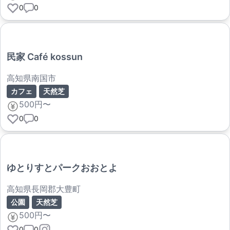
0
0
民家 Café kossun
高知県南国市
カフェ
天然芝
500円〜
0
0
ゆとりすとパークおおとよ
高知県長岡郡大豊町
公園
天然芝
500円〜
0
0