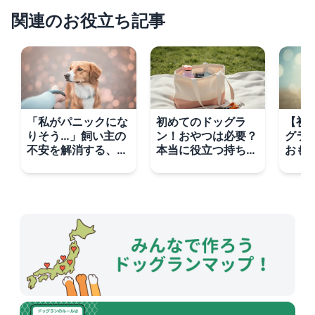
関連のお役立ち記事
「私がパニックにな
初めてのドッグラ
【初
りそう…」飼い主の
ン！おやつは必要？
グラ
不安を解消する、ド
本当に役立つ持ち物
おも
ッグランデビューの
リストと基本マナー
解？
心得
ブル