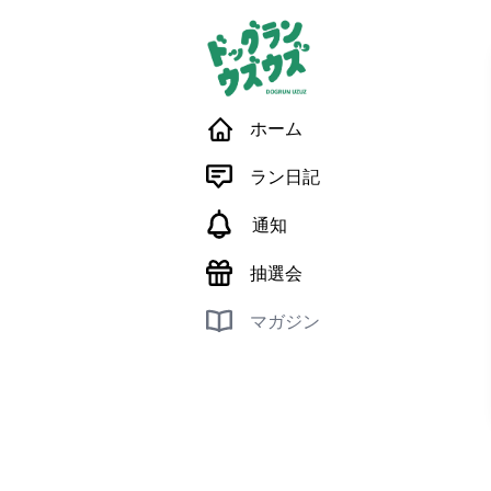
ホーム
ラン日記
通知
抽選会
マガジン