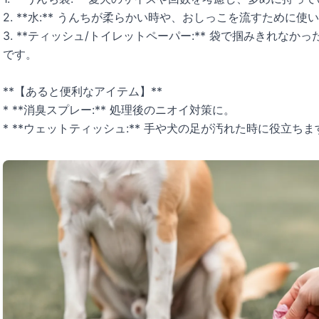
2. **水:** うんちが柔らかい時や、おしっこを流すために使
3. **ティッシュ/トイレットペーパー:** 袋で掴みきれな
です。
**【あると便利なアイテム】**
* **消臭スプレー:** 処理後のニオイ対策に。
* **ウェットティッシュ:** 手や犬の足が汚れた時に役立ちま