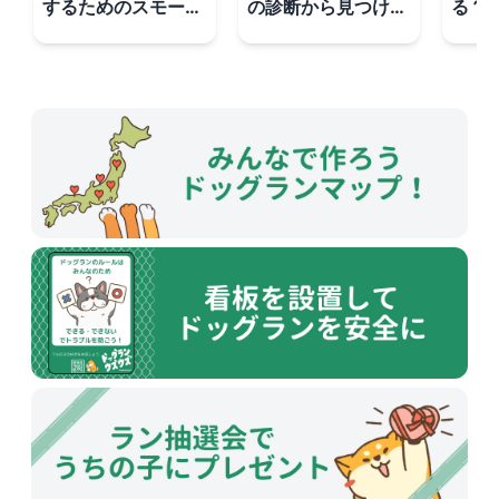
するためのスモール
の診断から見つけ
る？
ステップ法
た、愛犬との新しい
マグ
付き合い方