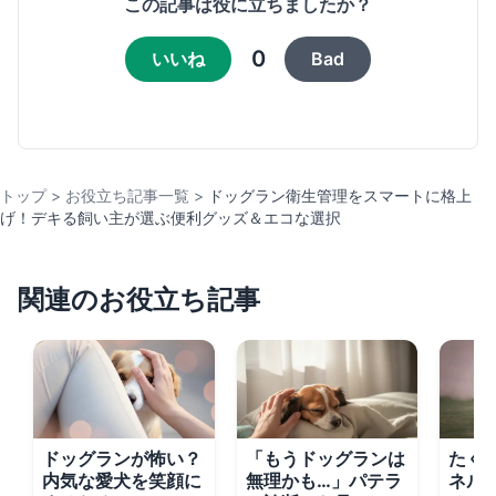
この記事は役に立ちましたか？
0
いいね
Bad
トップ
>
お役立ち記事一覧
>
ドッグラン衛生管理をスマートに格上
げ！デキる飼い主が選ぶ便利グッズ＆エコな選択
関連のお役立ち記事
ドッグランが怖い？
「もうドッグランは
たく
内気な愛犬を笑顔に
無理かも…」パテラ
ネル