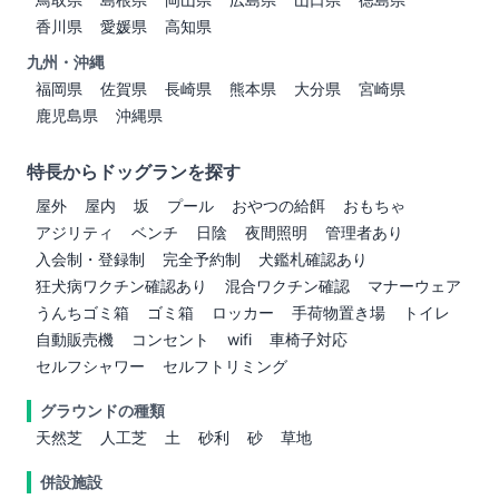
香川県
愛媛県
高知県
九州・沖縄
福岡県
佐賀県
長崎県
熊本県
大分県
宮崎県
鹿児島県
沖縄県
特長からドッグランを探す
屋外
屋内
坂
プール
おやつの給餌
おもちゃ
アジリティ
ベンチ
日陰
夜間照明
管理者あり
入会制・登録制
完全予約制
犬鑑札確認あり
狂犬病ワクチン確認あり
混合ワクチン確認
マナーウェア
うんちゴミ箱
ゴミ箱
ロッカー
手荷物置き場
トイレ
自動販売機
コンセント
wifi
車椅子対応
セルフシャワー
セルフトリミング
グラウンドの種類
天然芝
人工芝
土
砂利
砂
草地
併設施設