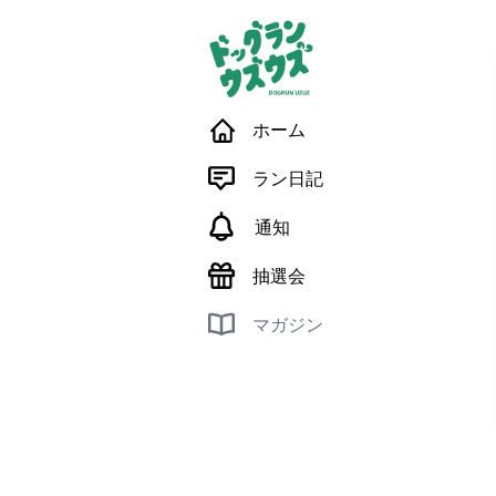
ホーム
ラン日記
通知
抽選会
マガジン