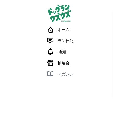
ホーム
ラン日記
通知
抽選会
マガジン