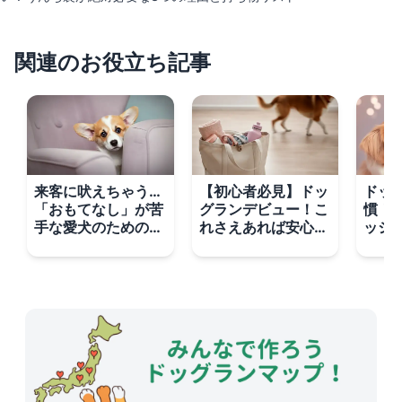
関連のお役立ち記事
来客に吠えちゃう…
【初心者必見】ドッ
ドッ
「おもてなし」が苦
グランデビュー！こ
慣！
手な愛犬のための3
れさえあれば安心の
ッシ
ステップ改善策
持ち物リスト決定版
もっ
法