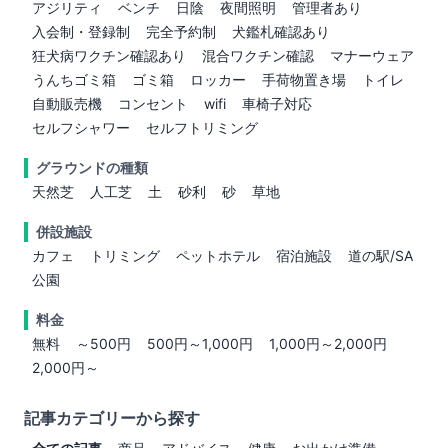
アジリティ
ベンチ
日陰
夜間照明
管理者あり
入会制・登録制
完全予約制
犬鑑札確認あり
狂犬病ワクチン確認あり
混合ワクチン確認
マナーウェア
うんちゴミ箱
ゴミ箱
ロッカー
手荷物置き場
トイレ
自動販売機
コンセント
wifi
車椅子対応
セルフシャワー
セルフトリミング
グラウンドの種類
天然芝
人工芝
土
砂利
砂
草地
併設施設
カフェ
トリミング
ペットホテル
宿泊施設
道の駅/SA
公園
料金
無料
～500円
500円～1,000円
1,000円～2,000円
2,000円～
記事カテゴリーから探す